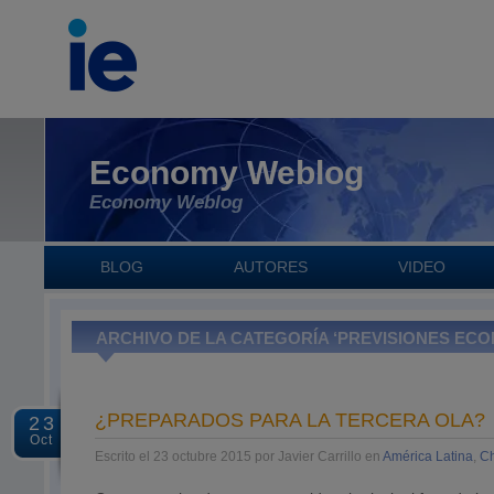
Economy Weblog
Economy Weblog
BLOG
AUTORES
VIDEO
ARCHIVO DE LA CATEGORÍA ‘PREVISIONES EC
¿PREPARADOS PARA LA TERCERA OLA?
23
Oct
Escrito el 23 octubre 2015 por Javier Carrillo en
América Latina
,
C