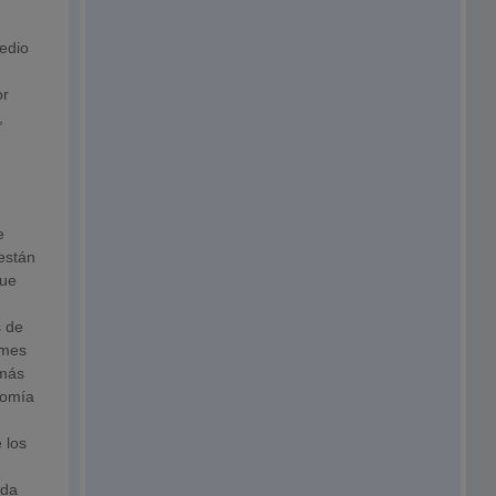
edio
or
,
e
están
que
s de
 mes
 más
nomía
 los
ída