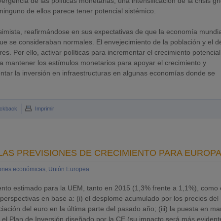
ergencia de las políticas monetarias, una intensificación de la crisis gr
 ninguno de ellos parece tener potencial sistémico.
pesimista, reafirmándose en sus expectativas de que la economía mundi
 que se consideraban normales. El envejecimiento de la población y el dé
s. Por ello, activar políticas para incrementar el crecimiento potencial
 mantener los estímulos monetarios para apoyar el crecimiento y
entar la inversión en infraestructuras en algunas economías donde se
ckback
Imprimir
 LAS PREVISIONES DE CRECIMIENTO PARA EUROP
iones económicas
,
Unión Europea
iento estimado para la UEM, tanto en 2015 (1,3% frente a 1,1%), como
 perspectivas en base a: (i) el desplome acumulado por los precios del
eciación del euro en la última parte del pasado año; (iii) la puesta en m
) el Plan de Inversión diseñado por la CE (su impacto será más evident