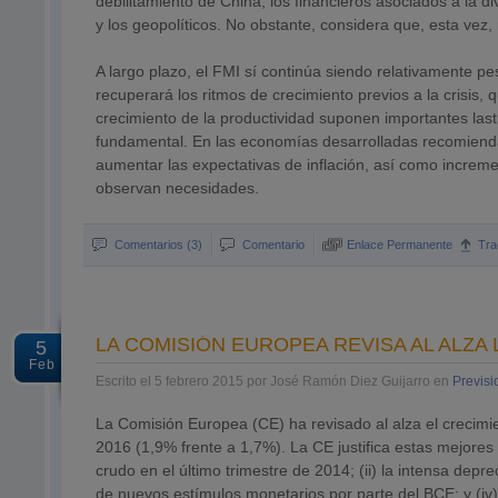
debilitamiento de China, los financieros asociados a la div
y los geopolíticos. No obstante, considera que, esta vez,
A largo plazo, el FMI sí continúa siendo relativamente 
recuperará los ritmos de crecimiento previos a la crisis,
crecimiento de la productividad suponen importantes lastre
fundamental. En las economías desarrolladas recomienda
aumentar las expectativas de inflación, así como increm
observan necesidades.
Comentarios (3)
Comentario
Enlace Permanente
Tra
LA COMISIÓN EUROPEA REVISA AL ALZA
5
Feb
Escrito el 5 febrero 2015 por José Ramón Diez Guijarro en
Previs
La Comisión Europea (CE) ha revisado al alza el crecim
2016 (1,9% frente a 1,7%). La CE justifica estas mejores
crudo en el último trimestre de 2014; (ii) la intensa depr
de nuevos estímulos monetarios por parte del BCE; y (iv