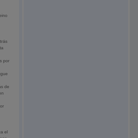
eino
trás
ta
s por
igue
ás de
en
por
a el