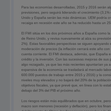
Para las economías desarrolladas, 2015 y 2016 serán alg
previsiones, pero seguirá liderando el crecimiento (3,1
Unido y España serán las más dinámicas. UEM podría cre
recaiga en recesión este año se ha reducido hasta un 
El FMI sitúa en los dos próximos años a España como la
de Reino Unido, y revisa nuevamente al alza su previsi
2%). Estas favorables perspectivas se siguen apoyando en
moderación de precios (la inflación cerrará este año con
cuenta corriente. El FMI destaca, además, que España e
crédito y la inversión. Con las sucesivas mejoras de sus
algo rezagado, ya que las más recientes apuntarían ya a
expansiva de la economía se trasladará al mercado labor
600.000 puestos de trabajo entre 2015 y 2016) y la cons
niveles muy elevados y no bajará del 20% de la población
objetivos fiscales, ya que prevé que, en línea con lo esta
debajo del 3% del PIB el próximo año.
Los riesgos están más equilibrados que en octubre, pero
macro son menores (recesión y deflación), pero los finan