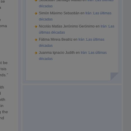
Sebastián Santiago Matías
en
Irán :Las últimas
 se
décadas
a
Simón Máximo Sebastián
en
Irán :Las últimas
e
décadas
tema
Nicolás Matías Jerónimo Gerónimo
en
Irán :Las
últimas décadas
Fátima Mireia Beatriz
en
Irán :Las últimas
décadas
Juanma Ignacio Judith
en
Irán :Las últimas
décadas
ht be
isis
rds.”
ith
d
ith
in
g the
ond