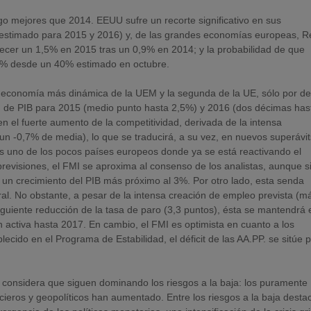
o mejores que 2014. EEUU sufre un recorte significativo en sus
% estimado para 2015 y 2016) y, de las grandes economías europeas, R
cer un 1,5% en 2015 tras un 0,9% en 2014; y la probabilidad de que
25% desde un 40% estimado en octubre.
 economía más dinámica de la UEM y la segunda de la UE, sólo por de
ón de PIB para 2015 (medio punto hasta 2,5%) y 2016 (dos décimas has
 el fuerte aumento de la competitividad, derivada de la intensa
 un -0,7% de media), lo que se traducirá, a su vez, en nuevos superávit
s uno de los pocos países europeos donde ya se está reactivando el
 previsiones, el FMI se aproxima al consenso de los analistas, aunque s
 un crecimiento del PIB más próximo al 3%. Por otro lado, esta senda
al. No obstante, a pesar de la intensa creación de empleo prevista (m
iguiente reducción de la tasa de paro (3,3 puntos), ésta se mantendrá 
 activa hasta 2017. En cambio, el FMI es optimista en cuanto a los
blecido en el Programa de Estabilidad, el déficit de las AA.PP. se sitúe 
 considera que siguen dominando los riesgos a la baja: los puramente
cieros y geopolíticos han aumentado. Entre los riesgos a la baja destac