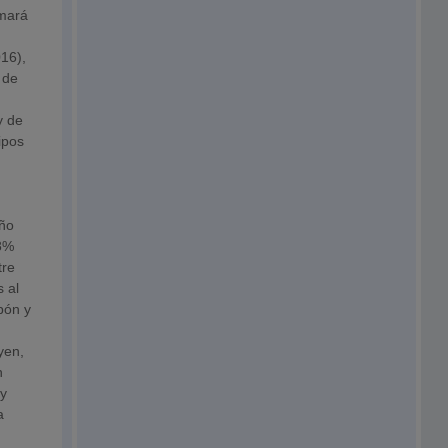
umará
016),
 de
y de
ipos
año
,8%
tre
s al
pón y
yen,
n
 y
a