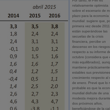
Por tanto, el FMI es
relativamente optimista
sobre el escenario de m
plazo para la economía
mundial: sugiere que, p
primera vez desde 2011
están superándose las
secuelas de la crisis
financiera, percibe un
descenso en los riesgos
respecto a su informe d
octubre (considera que 
más equilibrados), aun
mantiene prácticamente
estables sus previsione
crecimiento respecto al
de enero. Prevé que lo
probable es que la eco
mundial disfrute de una
modesta mejora durante
dos próximos años,
beneficiándose de la ca