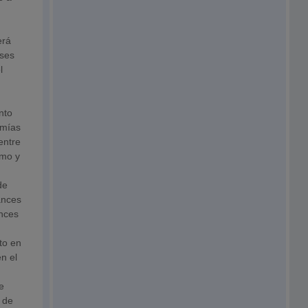
erá
íses
l
y
nto
omías
entre
tmo y
de
ances
ances
to en
n el
e
 de