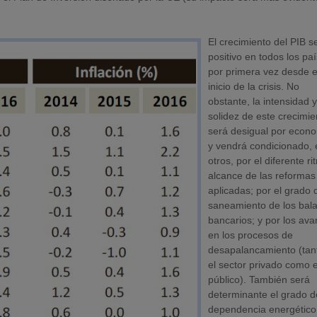
El crecimiento del PIB s
positivo en todos los pa
por primera vez desde e
inicio de la crisis. No
obstante, la intensidad 
solidez de este crecimie
será desigual por econ
y vendrá condicionado, 
otros, por el diferente ri
alcance de las reformas
aplicadas; por el grado 
saneamiento de los bal
bancarios; y por los av
en los procesos de
desapalancamiento (tan
el sector privado como e
público). También será
determinante el grado d
dependencia energético