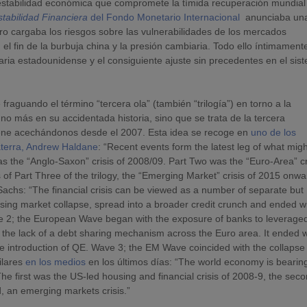
estabilidad económica que compromete la tímida recuperación mundial
tabilidad Financiera
del Fondo Monetario Internacional
anunciaba un
ro cargaba los riesgos sobre las vulnerabilidades de los mercados
el fin de la burbuja china y la presión cambiaria. Todo ello íntimament
aria estadounidense y el consiguiente ajuste sin precedentes en el sis
raguando el término “tercera ola” (también “trilogía”) en torno a la
uno más en su accidentada historia, sino que se trata de la tercera
 viene acechándonos desde el 2007. Esta idea se recoge en
uno de los
aterra, Andrew Haldane
: “Recent events form the latest leg of what mig
y was the “Anglo-Saxon” crisis of 2008/09. Part Two was the “Euro-Area” cr
of Part Three of the trilogy, the “Emerging Market” crisis of 2015 onwa
hs: “The financial crisis can be viewed as a number of separate but
sing market collapse, spread into a broader credit crunch and ended w
e 2; the European Wave began with the exposure of banks to leverage
n the lack of a debt sharing mechanism across the Euro area. It ended w
the introduction of QE. Wave 3; the EM Wave coincided with the collapse 
ilares
en los medios
en los últimos días: “The world economy is bearin
The first was the US-led housing and financial crisis of 2008-9, the sec
, an emerging markets crisis.”