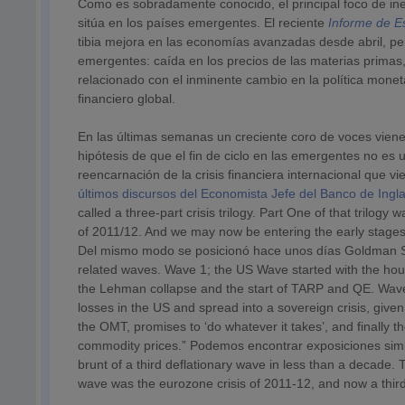
Como es sobradamente conocido, el principal foco de in
sitúa en los países emergentes. El reciente
Informe de Es
tibia mejora en las economías avanzadas desde abril, pe
emergentes: caída en los precios de las materias primas, 
relacionado con el inminente cambio en la política monet
financiero global.
En las últimas semanas un creciente coro de voces viene f
hipótesis de que el fin de ciclo en las emergentes no es 
reencarnación de la crisis financiera internacional que
últimos discursos del Economista Jefe del Banco de Ingl
called a three-part crisis trilogy. Part One of that trilog
of 2011/12. And we may now be entering the early stages 
Del mismo modo se posicionó hace unos días Goldman Sac
related waves. Wave 1; the US Wave started with the hou
the Lehman collapse and the start of TARP and QE. Wav
losses in the US and spread into a sovereign crisis, give
the OMT, promises to ‘do whatever it takes’, and finally 
commodity prices.” Podemos encontrar exposiciones sim
brunt of a third deflationary wave in less than a decade. 
wave was the eurozone crisis of 2011-12, and now a third