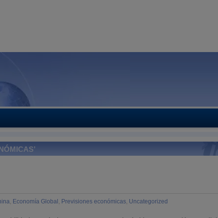
ONÓMICAS’
hina
,
Economía Global
,
Previsiones económicas
,
Uncategorized