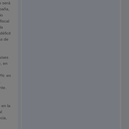
o será
spaña,
io
fiscal
la
éficit
as de
aíses
e, en
,0%: en
.
nte.
 en la
al
cia,