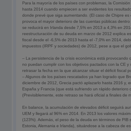
Para la mayoría de los países con problemas, la Comisión 
hasta 2014 cuando empiecen a ser evidentes los resultado
donde prevé que siga aumentando. (El caso de Chipre es e
provoca el mayor deterioro de las cuentas públicas dentro 
se reducirá en Irlanda desde 7,5% en 2013 a 4,3% en 201
reestructuración de su deuda en marzo de 2012 explica es
fiscal desde el -6,5% de 2013 hasta el -7,0% en 2014, deb
impuestos (IRPF y sociedades) de 2012, pese a que el gob
– La persistencia de la crisis económica está provocando 
no puedan cumplir con los objetivos pactados con la CE y s
retrasar la fecha en la que alcanzar situar el déficit fiscal
– Algunos de los países rescatados ya han logrado que Bruse
diciembre de 2012, Grecia pactó aplazarlo hasta 2016 y, 
España y Francia (que está sufriendo un rápido deterioro
(Previsiblemente, este retraso se hará oficial a finales de 
En balance, la acumulación de elevados déficit seguirá au
UEM y llegará al 96% en 2014. En 2013 los valores máximos
(123%). Además, el peso de la deuda en términos de PIB s
Estonia, Alemania e Irlanda), situándose a la cabeza de es