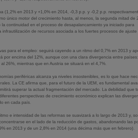
na (1,2% en 2013 y +1,0% en 2014, -0,3 p.p. y -0,2 p.p. respectivamen
como único motor del crecimiento hasta, al menos, la segunda mitad de 
(i) la continuidad en el proceso de desapalancamiento ya iniciado para
a infrautilización de recursos asociada a los fuertes procesos de ajuste 
tivas para el empleo: seguirá cayendo a un ritmo del 0,7% en 2013 y a
 por encima del 12%, aunque con una clara divergencia entre países
al 26%, mientras que en Austria se situará en el 4,7%.
mías periféricas alcanza ya niveles insostenibles, es lo que hace nec
rales. La CE afirma que, para el futuro de la UEM, es fundamental av
rmitirá superar la actual fragmentación del mercado. La debilidad que 
diferentes perspectivas de crecimiento económico explican las diverge
do en cada país.
ritmo e intensidad de las reformas se suavizará a lo largo de 2013 y, s
oncentrarse en el lado de la reducción de gastos, abandonando las pol
n 2,9% en 2013 y de un 2,8% en 2014 (una décima más que en febrero).