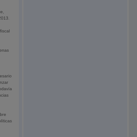
te,
2013.
fiscal
penas
:
esario
anzar
todavía
ncias
obre
íticas