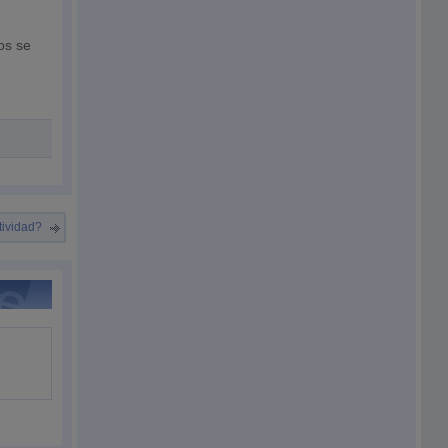
os se
tividad?