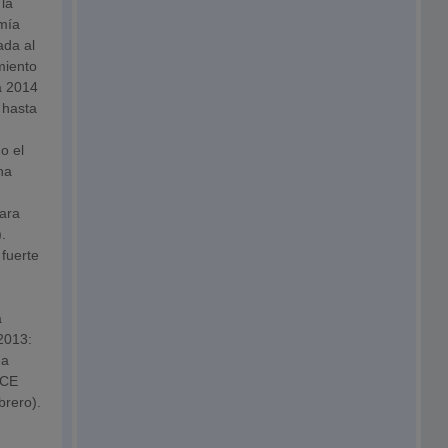
la
mía
ada al
imiento
a 2014
 hasta
o el
na
a
para
.
 fuerte
a
2013:
 a
 CE
brero).