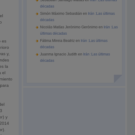
Sebastián Santiago Matías
en
Irán :Las últimas
décadas
Simón Máximo Sebastián
en
Irán :Las últimas
el
décadas
o
Nicolás Matías Jerónimo Gerónimo
en
Irán :Las
últimas décadas
o es
Fátima Mireia Beatriz
en
Irán :Las últimas
rioro
décadas
vas y,
Juanma Ignacio Judith
en
Irán :Las últimas
andes
décadas
es la
 el
imiento
 para
e
del
3
or) y
 2014
r).