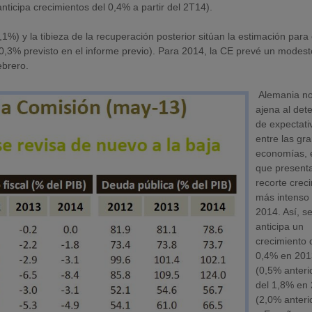
ticipa crecimientos del 0,4% a partir del 2T14).
%) y la tibieza de la recuperación posterior sitúan la estimación para 
0,3% previsto en el informe previo). Para 2014, la CE prevé un modest
ebrero.
Alemania n
ajena al dete
de expectati
entre las gr
economías, 
que presenta
recorte crec
más intenso
2014. Así, s
anticipa un
crecimiento 
0,4% en 201
(0,5% anteri
del 1,8% en
(2,0% anterio