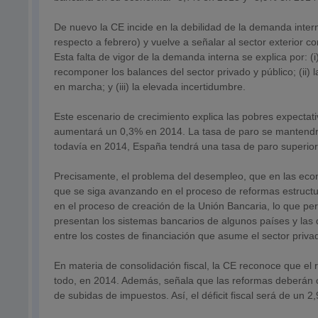
De nuevo la CE incide en la debilidad de la demanda inter
respecto a febrero) y vuelve a señalar al sector exterior 
Esta falta de vigor de la demanda interna se explica por: 
recomponer los balances del sector privado y público; (ii) l
en marcha; y (iii) la elevada incertidumbre.
Este escenario de crecimiento explica las pobres expecta
aumentará un 0,3% en 2014. La tasa de paro se mantendrá
todavía en 2014, España tendrá una tasa de paro superior 
Precisamente, el problema del desempleo, que en las econo
que se siga avanzando en el proceso de reformas estructu
en el proceso de creación de la Unión Bancaria, lo que pe
presentan los sistemas bancarios de algunos países y las 
entre los costes de financiación que asume el sector priva
En materia de consolidación fiscal, la CE reconoce que el 
todo, en 2014. Además, señala que las reformas deberán c
de subidas de impuestos. Así, el déficit fiscal será de u