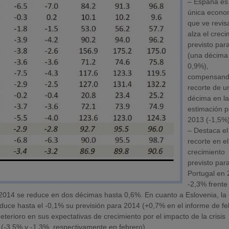
– España es 
única econo
que ve revis
alza el crec
previsto par
(una décima
0,9%),
compensand
recorte de u
décima en l
estimación 
2013 (-1,5%)
– Destaca el
recorte en el
crecimiento
previsto par
Portugal en 
-2,3% frente
 2014 se reduce en dos décimas hasta 0,6%. En cuanto a Eslovenia, la
educe hasta el -0,1% su previsión para 2014 (+0,7% en el informe de fe
terioro en sus expectativas de crecimiento por el impacto de la crisis
(-3,5% y -1,3%, respectivamente en febrero).