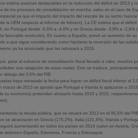
no estima avances destacables en la reducción del déficit en 2013 y n
s de los procesos de consolidación en marcha, salvo en el caso de E
special ya que el impacto del impacto del rescate de su sector bancar
de la UEM respecto al informe de febrero). La CE estima que el déficit 
4, en Portugal desde -5,5% a -4,0% y en Grecia desde -3,8% a -2,6% (
ta favorable evolución). En cuanto a España, prevé un aumento de su d
ido a que sigue considerando como hipótesis la reversión de las subid
ierno ya ha anunciado que las retrasará a 2015.
que, pese al esfuerzo de consolidación fiscal llevado a cabo, muchos p
oliciten una relajación de estas metas. Esto se traduce, principalment
 por debajo del 3,0% del PIB.
las haya retrasado la fecha para lograr un déficit fiscal inferior al 3
en marzo de 2013 se aprobó que Portugal e Irlanda lo aplazaran a 2015
 de su economía) pretenden atrasarlo hasta 2016 y 2015, respectivame
mes),
mentando la deuda pública, que se situará en 2013 en el 95,5% del PIB
 se alcanzarán en Grecia (175,2%), Italia (131,4%), Irlanda y Portug
eguirá aumentando en todos los países en 2014 (salvo en Austria, Gre
te deterioro España, Eslovenia, Francia y Eslovaquia.