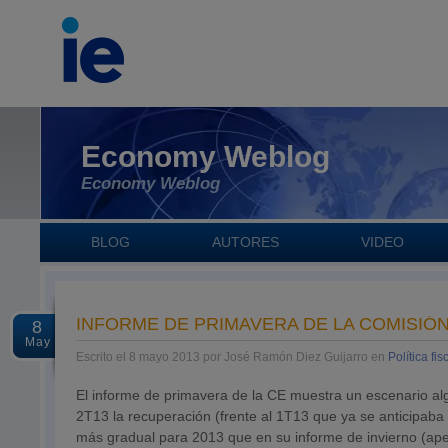
Economy Weblog
Economy Weblog
BLOG
AUTORES
VIDEO
INFORME DE PRIMAVERA DE LA COMISIÓ
8
May
Escrito el 8 mayo 2013 por José Ramón Diez Guijarro en
Política fis
El informe de primavera de la CE muestra un escenario al
2T13 la recuperación (frente al 1T13 que ya se anticipaba
más gradual para 2013 que en su informe de invierno (ape