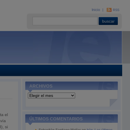
Inicio
RSS
ARCHIVOS
Archivos
ta el
ÚLTIMOS COMENTARIOS
avía
), si