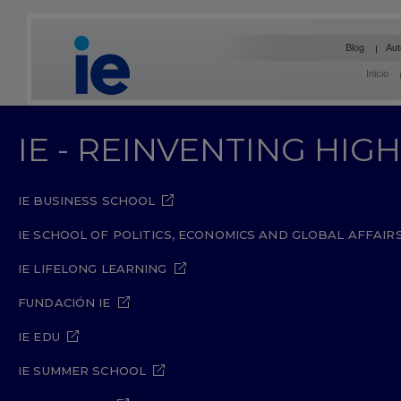
Blog
Aut
Inicio
IE - REINVENTING HI
IE BUSINESS SCHOOL
IE SCHOOL OF POLITICS, ECONOMICS AND GLOBAL AFFAIR
IE LIFELONG LEARNING
FUNDACIÓN IE
IE EDU
IE SUMMER SCHOOL