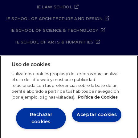
IE LAW SCHOOL
IE SCHOOL OF ARCHITECTURE AND DESIGN
IE SCHOOL OF SCIENCE & TECHNOLOGY
IE SCHOOL OF ARTS & HUMANITIES
Uso de cookies
Aviso legal
Política de Privacidad
Utilizamos cookies propias y de terceros para analizar
Política de Cookies
Política de seguridad
el uso del sitio web y mostrarte publicidad
Student Academic Standards
Canal Compliance
relacionada con tus preferencias sobre la base de un
Site Map
perfil elaborado a partir de tus hábitos de navegación
(por ejemplo, páginas visitadas).
Política de Cookies
IE University 2026
Rechazar
Aceptar cookies
cookies