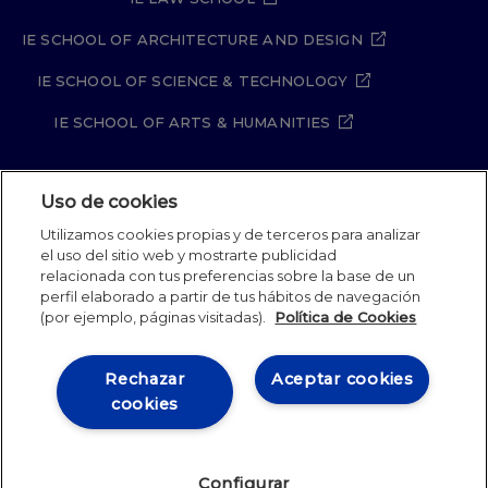
IE SCHOOL OF ARCHITECTURE AND DESIGN
IE SCHOOL OF SCIENCE & TECHNOLOGY
IE SCHOOL OF ARTS & HUMANITIES
Uso de cookies
Aviso legal
Política de Privacidad
Utilizamos cookies propias y de terceros para analizar
Política de Cookies
Política de seguridad
el uso del sitio web y mostrarte publicidad
Student Academic Standards
Canal Compliance
relacionada con tus preferencias sobre la base de un
Site Map
perfil elaborado a partir de tus hábitos de navegación
(por ejemplo, páginas visitadas).
Política de Cookies
IE University 2026
Rechazar
Aceptar cookies
cookies
Configurar