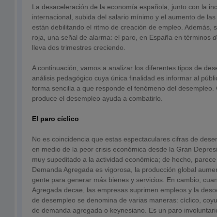
La desaceleración de la economía española, junto con la in
internacional, subida del salario mínimo y el aumento de las
están debilitando el ritmo de creación de empleo. Además, 
roja, una señal de alarma: el paro, en España en términos
d
lleva dos trimestres creciendo.
A continuación, vamos a analizar los diferentes tipos de de
análisis pedagógico cuya única finalidad es informar al públ
forma sencilla a que responde el fenómeno del desempleo
produce el desempleo ayuda a combatirlo.
El paro cíclico
No es coincidencia que estas espectaculares cifras de de
en medio de la peor crisis económica desde la Gran Depres
muy supeditado a la actividad económica; de hecho, parece
Demanda Agregada es vigorosa, la producción global aumen
gente para generar más bienes y servicios. En cambio, cu
Agregada decae, las empresas suprimen empleos y la desoc
de desempleo se denomina de varias maneras: cíclico, coyunt
de demanda agregada o keynesiano. Es un paro involuntario