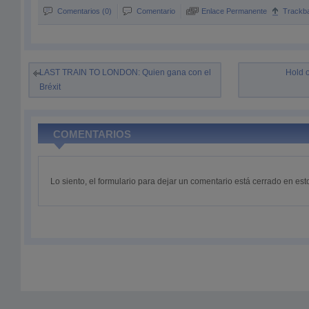
Comentarios (0)
Comentario
Enlace Permanente
Trackb
LAST TRAIN TO LONDON: Quien gana con el
Hold o
Bréxit
COMENTARIOS
Lo siento, el formulario para dejar un comentario está cerrado en e