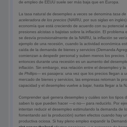
de empleo de EEUU suele ser más baja que en Europa.
La tasa natural de desempleo a veces se denomina
tasa
de
aceleradora de los precios
(NAIRU, por sus siglas en inglés)
economía que está creciendo de acuerdo con su potencial a 
presiones alcistas o bajistas sobre la inflación. El problema
se desvía provisionalmente de la NAIRU, la inflación se ver
ejemplo de una recesión, cuando la actividad económica est
caída de la demanda de bienes y servicios (Demanda Agreg
comienzan a despedir personal y suben menos los precios. 
entonces durante una recesión es un aumento del desemple
inflación. Sin embargo, esa relación entre el desempleo y la
de
Phillips
— es pasajera: una vez que los precios llegan a un
mercado de bienes y servicios, las empresas retoman la pr
capacidad y el desempleo vuelve a bajar, hasta llegar a la 
Comprender qué genera desempleo y cuáles son los tipos de
saben lo que pueden hacer —o no— para reducirlo. Por ejemp
intentan reducir el desempleo estimulando la demanda de l
fomentando así la producción) surten efectos cuando hay 
productiva ociosa. Si hay pleno empleo expandir la Demand