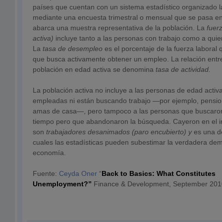
países que cuentan con un sistema estadístico organizado 
mediante una encuesta trimestral o mensual que se pasa en
abarca una muestra representativa de la población. La
fuer
activa)
incluye tanto a las personas con trabajo como a qui
La
tasa de desempleo
es el porcentaje de la fuerza laboral 
que busca activamente obtener un empleo. La relación entre 
población en edad activa se denomina
tasa de actividad.
La población activa no incluye a las personas de edad activ
empleadas ni están buscando trabajo —por ejemplo, pension
amas de casa—, pero tampoco a las personas que buscaro
tiempo pero que abandonaron la búsqueda. Cayeron en el i
son
trabajadores
desanimados (paro encubierto) y
es una d
cuales las estadísticas pueden subestimar la verdadera d
economía.
Fuente:
Ceyda Oner
“
Back to Basics: What Constitutes
Unemployment
?”
Finance & Development, September 2010,