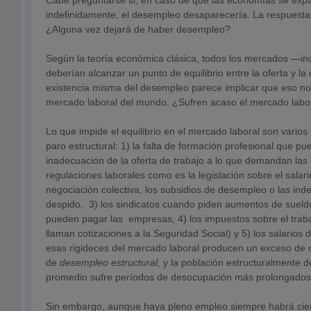
Cabe preguntarse si, en caso de que las economías se exp
indefinidamente, el desempleo desaparecería. La respuesta 
¿Alguna vez dejará de haber desempleo?
Según la teoría económica clásica, todos los mercados —inc
deberían alcanzar un punto de equilibrio entre la oferta y l
existencia misma del desempleo parece implicar que eso no
mercado laboral del mundo. ¿Sufren acaso el mercado labor
Lo que impide el equilibrio en el mercado laboral son varios
paro estructural: 1) la falta de formación profesional que p
inadecuación de la oferta de trabajo a lo que demandan las
regulaciones laborales como es la legislación sobre el salari
negociación colectiva, los subsidios de desempleo o las in
despido, 3) los sindicatos cuando piden aumentos de sueld
pueden pagar las empresas, 4) los impuestos sobre el trab
llaman cotizaciones a la Seguridad Social) y 5) los salarios 
esas rigideces del mercado laboral producen un exceso de o
de
desempleo estructural,
y la población estructuralmente
promedio sufre períodos de desocupación más prolongados
Sin embargo, aunque haya pleno empleo siempre habrá cie