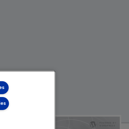
es
ies