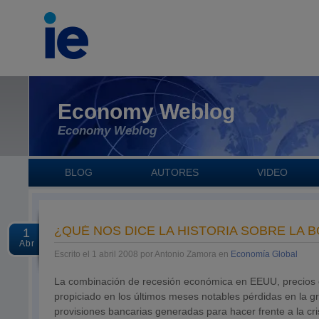
Economy Weblog
Economy Weblog
BLOG
AUTORES
VIDEO
¿QUÉ NOS DICE LA HISTORIA SOBRE LA
1
Abr
Escrito el 1 abril 2008 por Antonio Zamora en
Economía Global
La combinación de recesión económica en EEUU, precios ele
propiciado en los últimos meses notables pérdidas en la gr
provisiones bancarias generadas para hacer frente a la cr