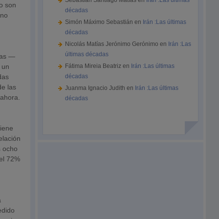
Sebastián Santiago Matías
en
Irán :Las últimas
no son
décadas
 no
Simón Máximo Sebastián
en
Irán :Las últimas
décadas
Nicolás Matías Jerónimo Gerónimo
en
Irán :Las
últimas décadas
tas —
 un
Fátima Mireia Beatriz
en
Irán :Las últimas
das
décadas
e las
Juanma Ignacio Judith
en
Irán :Las últimas
 ahora.
décadas
tiene
elación
s ocho
 el 72%
a
edido