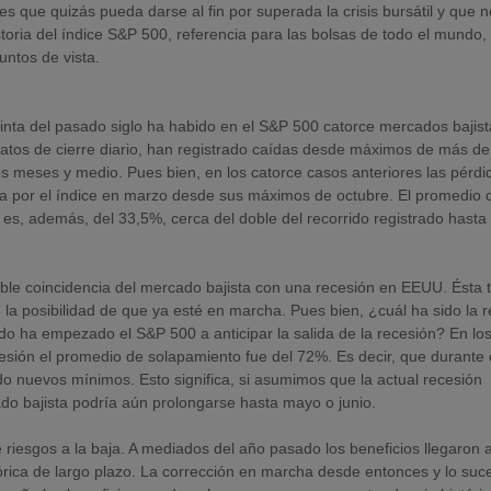
 que quizás pueda darse al fin por superada la crisis bursátil y que 
oria del índice S&P 500, referencia para las bolsas de todo el mundo,
untos de vista.
einta del pasado siglo ha habido en el S&P 500 catorce mercados bajis
datos de cierre diario, han registrado caídas desde máximos de más de
meses y medio. Pues bien, en los catorce casos anteriores las pérdi
a por el índice en marzo desde sus máximos de octubre. El promedio d
es, además, del 33,5%, cerca del doble del recorrido registrado hasta
ble coincidencia del mercado bajista con una recesión en EEUU. Ésta 
la posibilidad de que ya esté en marcha. Pues bien, ¿cuál ha sido la r
ndo ha empezado el S&P 500 a anticipar la salida de la recesión? En lo
cesión el promedio de solapamiento fue del 72%. Es decir, que durante
o nuevos mínimos. Esto significa, si asumimos que la actual recesión
o bajista podría aún prolongarse hasta mayo o junio.
e riesgos a la baja. A mediados del año pasado los beneficios llegaron 
órica de largo plazo. La corrección en marcha desde entonces y lo suc