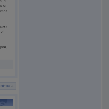
, si
a al
ximos
 para
 el
opea,
conómica