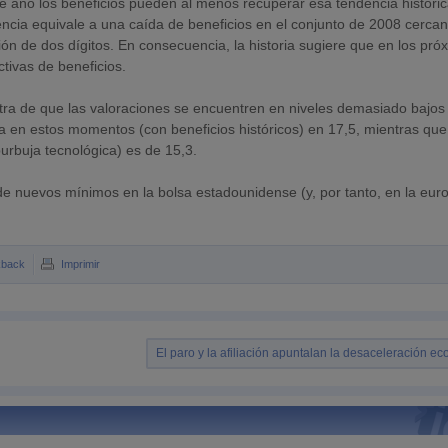
e año los beneficios pueden al menos recuperar esa tendencia histórica
encia equivale a una caída de beneficios en el conjunto de 2008 cercan
ón de dos dígitos. En consecuencia, la historia sugiere que en los pró
tivas de beneficios.
ontra de que las valoraciones se encuentren en niveles demasiado bajos
 en estos momentos (con beneficios históricos) en 17,5, mientras que
urbuja tecnológica) es de 15,3.
o de nuevos mínimos en la bolsa estadounidense (y, por tanto, en la eur
kback
Imprimir
El paro y la afiliación apuntalan la desaceleración e