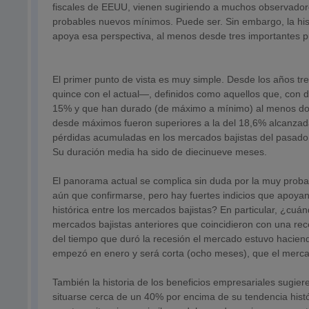
fiscales de EEUU, vienen sugiriendo a muchos observadores
probables nuevos mínimos. Puede ser. Sin embargo, la hist
apoya esa perspectiva, al menos desde tres importantes p
El primer punto de vista es muy simple. Desde los años tr
quince con el actual—, definidos como aquellos que, con 
15% y que han durado (de máximo a mínimo) al menos dos 
desde máximos fueron superiores a la del 18,6% alcanzad
pérdidas acumuladas en los mercados bajistas del pasado 
Su duración media ha sido de diecinueve meses.
El panorama actual se complica sin duda por la muy proba
aún que confirmarse, pero hay fuertes indicios que apoyan 
histórica entre los mercados bajistas? En particular, ¿cuá
mercados bajistas anteriores que coincidieron con una re
del tiempo que duró la recesión el mercado estuvo haciend
empezó en enero y será corta (ocho meses), que el mercad
También la historia de los beneficios empresariales sugier
situarse cerca de un 40% por encima de su tendencia hist