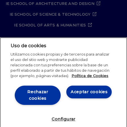
IE SCHOOL OF ARCHITECTURE AND DESIGN
IE SCHOOL OF SCIENCE & TECHNOLOGY
IE SCHOOL OF ARTS & HUMANITIES
Uso de cookies
Aviso legal
Política de Privacidad
Utilizamos cookies propias y de terceros para analizar
Política de Cookies
Política de seguridad
el uso del sitio web y mostrarte publicidad
Student Academic Standards
Canal Compliance
relacionada con tus preferencias sobre la base de un
Site Map
perfil elaborado a partir de tus hábitos de navegación
(por ejemplo, páginas visitadas).
Política de Cookies
IE University 2026
Rechazar
Aceptar cookies
cookies
Configurar