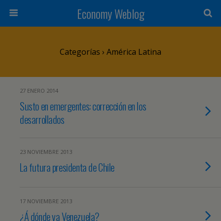
Economy Weblog
Categorías ›
América Latina
27 ENERO 2014
Susto en emergentes: corrección en los
desarrollados
23 NOVIEMBRE 2013
La futura presidenta de Chile
17 NOVIEMBRE 2013
¿Á dónde va Venezuela?