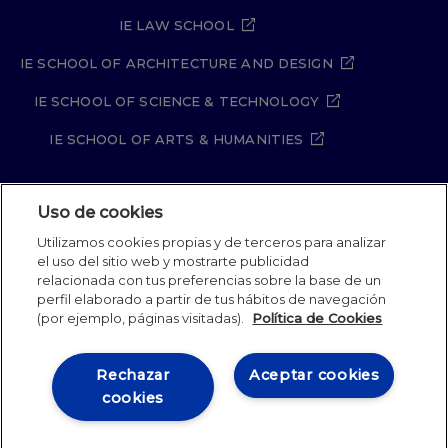
IE LAW SCHOOL
IE SCHOOL OF ARCHITECTURE AND DESIGN
IE SCHOOL OF SCIENCE & TECHNOLOGY
IE SCHOOL OF ARTS & HUMANITIES
Uso de cookies
Aviso legal
Política de Privacidad
Utilizamos cookies propias y de terceros para analizar
Política de Cookies
Política de seguridad
el uso del sitio web y mostrarte publicidad
Student Academic Standards
Canal Compliance
relacionada con tus preferencias sobre la base de un
Site Map
perfil elaborado a partir de tus hábitos de navegación
(por ejemplo, páginas visitadas).
Política de Cookies
IE University 2026
Rechazar
Aceptar cookies
cookies