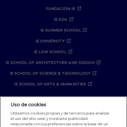
FUNDACIÓN IE
IE EDU
IE SUMMER SCHOOL
IE UNIVERSITY
IE LAW SCHOOL
IE SCHOOL OF ARCHITECTURE AND DESIGN
IE SCHOOL OF SCIENCE & TECHNOLOGY
IE SCHOOL OF ARTS & HUMANITIES
Uso de cookies
Aviso legal
Política de Privacidad
Utilizamos cookies propias y de terceros para analizar
Política de Cookies
Política de seguridad
el uso del sitio web y mostrarte publicidad
Student Academic Standards
Canal Compliance
relacionada con tus preferencias sobre la base de un