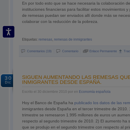
En por todo esto que se hace necesaria la colaboración de
instituciones financieras para facilitar estos movimientos y 
de remesas puedan ser enviados allí donde más se necesi
colaborar con la reducción de la pobreza.
Etiquetas:
remesas
,
remesas de inmigrantes
Comentarios (19)
Comentario
Enlace Permanente
Tra
SIGUEN AUMENTANDO LAS REMESAS QUE
30
INMIGRANTES DESDE ESPAÑA.
Dic
Escrito el 30 diciembre 2010 por en
Economía española
Hoy el Banco de España ha
publicado los datos de las r
inmigrantes desde España en el tercer trimestre de 2010. 
trimestre se remesaron 1.995 millones de euros un aumen
respecto al segundo trimestre de 2010. 2) El aumento ha s
que se produjo en el segundo trimestre con respecto al pr