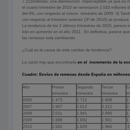
7.213millones; una disminución imperceptible ya que es 
el cuarto trimestre de 2010 se remesaron 2.010 millones
del 4%, con respecto al mismo trimestre de 2009. 3) Tambi
con respecto al trimestre anterior (3º de 2010) se produc
La tendencia de los 2 últimos trimestres de 2010, parece 
irán en aumento en el año 2011. En definitiva, parece qu
las remesas está cambiando.
¿Cuál es la causa de este cambio de tendencia?
La razón hay que encontrarla
en el incremento de la e
Cuadro: Envíos de remesas desde España en millones
Año
Primer
Segundo
Tercer
C
trimestre
trimestre
trimestre
tr
2006
1.473
1.712
1.808
2
2007
1.907
2.012
2.212
2
2008
2.011
1.941
2.090
1
2009
1.688
1.692
1.901
1
2010
1.582
1.629
1.965
2