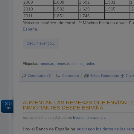
2009
1.688
1.692
1.901
1
2010
1.582
1.629
1.965
2
2011
1.851
1.746
*Máximo histórico trimestral. ** Máximo histórico anual. F
España
.
Seguir leyendo…
Etiquetas:
remesas
,
remesas de inmigrantes
Comentarios (8)
Comentario
Enlace Permanente
Trac
AUMENTAN LAS REMESAS QUE ENVÍAN L
30
INMIGRANTES DESDE ESPAÑA.
Jun
Escrito el 30 junio 2011 por en
Economía española
Hoy el Banco de España ha
publicado los datos de las r