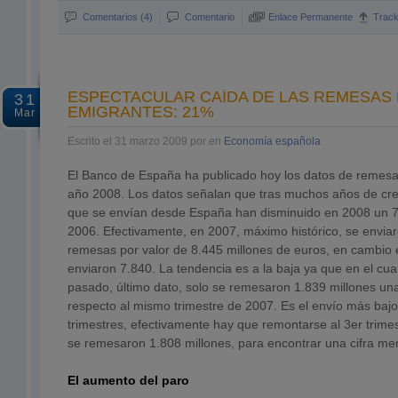
Comentarios (4)
Comentario
Enlace Permanente
Trac
ESPECTACULAR CAÍDA DE LAS REMESAS
31
EMIGRANTES: 21%
Mar
Escrito el 31 marzo 2009 por en
Economía española
El Banco de España ha publicado hoy los datos de remesa
año 2008. Los datos señalan que tras muchos años de cre
que se envían desde España han disminuido en 2008 un 7
2006. Efectivamente, en 2007, máximo histórico, se envia
remesas por valor de 8.445 millones de euros, en cambio 
enviaron 7.840. La tendencia es a la baja ya que en el cua
pasado, último dato, solo se remesaron 1.839 millones un
respecto al mismo trimestre de 2007. Es el envío más bajo
trimestres, efectivamente hay que remontarse al 3er trime
se remesaron 1.808 millones, para encontrar una cifra me
El aumento del paro