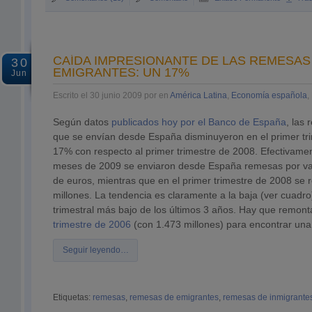
CAÍDA IMPRESIONANTE DE LAS REMESAS
30
EMIGRANTES: UN 17%
Jun
Escrito el 30 junio 2009 por en
América Latina
,
Economía española
,
Según datos
publicados hoy por el Banco de España
, las
que se envían desde España disminuyeron en el primer tr
17% con respecto al primer trimestre de 2008. Efectivamen
meses de 2009 se enviaron desde España remesas por val
de euros, mientras que en el primer trimestre de 2008 se
millones. La tendencia es claramente a la baja (ver cuadr
trimestral más bajo de los últimos 3 años. Hay que remont
trimestre de 2006
(con 1.473 millones) para encontrar una
Seguir leyendo…
Etiquetas:
remesas
,
remesas de emigrantes
,
remesas de inmigrante