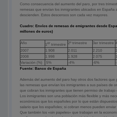
Como consecuencia del aumento del paro, por tres trimest
remesas que envían los inmigrantes ubicados en España a
descienden. Estos descensos son cada vez mayores.
Cuadro: Envíos de remesas de emigrantes desde Espa
millones de euros)
Año
2º trimestre
3er trimestre
er
1
trimestre
2007
1.908
2.011
2.210
2008
1.998
1.928
2.075
Variación (%)
5%
-4%
-6%
Fuente: Banco de España
Además del aumento del paro hay otros dos factores que
las remesas que envían los inmigrantes a sus países de ori
que cobran los inmigrantes que tienen permiso de trabajo
Los inmigrantes son una población más flexible y más nec
económicos que los españoles por lo que están dispuesto
salario que los españoles; si cobran menos pueden envia
Que también los «sin papeles» que trabajan en la econom