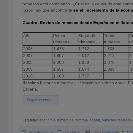
remesas está cambiando. ¿Cuál es la causa de este camb
razón hay que encontrarla
en el incremento de la econ
Cuadro: Envíos de remesas desde España en millones
Año
Primer
Segundo
Tercer
C
trimestre
trimestre
trimestre
tr
2006
1.473
1.712
1.808
2
2007
1.907
2.012
2.212
2
2008
2.008
1.938
2.075
1
2009
1.657
1.674
1.889
1
2010
1.669
1.757
*Máximo histórico trimestral. ** Máximo histórico anual. F
España.
Seguir leyendo…
Etiquetas:
economía sumergida
,
reforma laboral
,
remesas
,
remesas 
Comentarios (13)
Comentario
Enlace Permanente
Tra