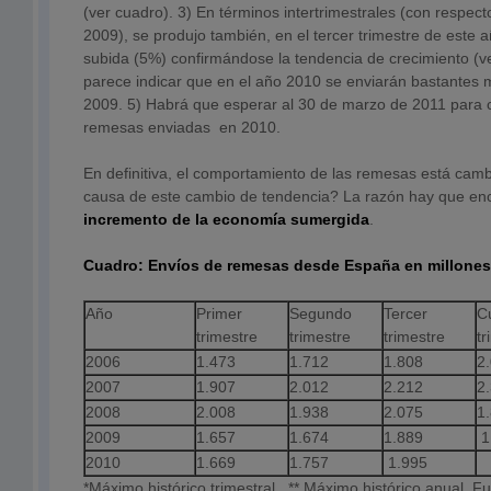
(ver cuadro). 3) En términos intertrimestrales (con respecto
2009), se produjo también, en el tercer trimestre de este
subida (5%) confirmándose la tendencia de crecimiento (v
parece indicar que en el año 2010 se enviarán bastantes
2009. 5) Habrá que esperar al 30 de marzo de 2011 para co
remesas enviadas en 2010.
En definitiva, el comportamiento de las remesas está camb
causa de este cambio de tendencia? La razón hay que en
incremento de la economía sumergida
.
Cuadro: Envíos de remesas desde España en millones
Año
Primer
Segundo
Tercer
C
trimestre
trimestre
trimestre
tr
2006
1.473
1.712
1.808
2
2007
1.907
2.012
2.212
2
2008
2.008
1.938
2.075
1
2009
1.657
1.674
1.889
1
2010
1.669
1.757
1.995
*Máximo histórico trimestral. ** Máximo histórico anual. F