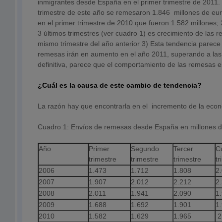
inmigrantes desde España en el primer trimestre de 2011. 
trimestre de este año se remesaron 1.846 millones de e
en el primer trimestre de 2010 que fueron 1.582 millones; 
3 últimos trimestres (ver cuadro 1) es crecimiento de las 
mismo trimestre del año anterior 3) Esta tendencia parece 
remesas irán en aumento en el año 2011, superando a la
definitiva, parece que el comportamiento de las remesas 
¿Cuál es la causa de este cambio de tendencia?
La razón hay que encontrarla en el incremento de la ec
Cuadro 1: Envíos de remesas desde España en millones d
Año
Primer
Segundo
Tercer
C
trimestre
trimestre
trimestre
tr
2006
1.473
1.712
1.808
2
2007
1.907
2.012
2.212
2
2008
2.011
1.941
2.090
1
2009
1.688
1.692
1.901
1
2010
1.582
1.629
1.965
2