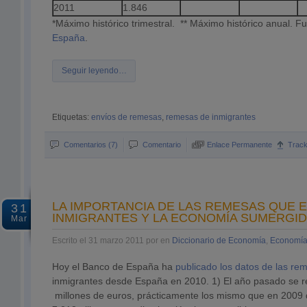
2011
1.846
*Máximo histórico trimestral. ** Máximo histórico anual. F
España
.
Seguir leyendo…
Etiquetas:
envíos de remesas
,
remesas de inmigrantes
Comentarios (7)
Comentario
Enlace Permanente
Trac
LA IMPORTANCIA DE LAS REMESAS QUE 
31
INMIGRANTES Y LA ECONOMÍA SUMERGID
Mar
Escrito el 31 marzo 2011 por en
Diccionario de Economía
,
Economía
Hoy el Banco de España ha
publicado los datos de las r
inmigrantes desde España en 2010. 1) El año pasado se 
millones de euros, prácticamente los mismo que en 2009 