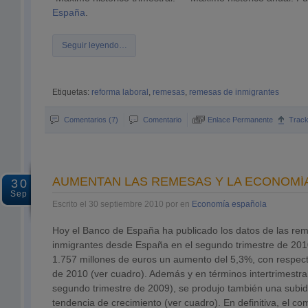
España
.
Seguir leyendo…
Etiquetas:
reforma laboral
,
remesas
,
remesas de inmigrantes
Comentarios (7)
Comentario
Enlace Permanente
Trac
AUMENTAN LAS REMESAS Y LA ECONOMÍ
30
Sep
Escrito el 30 septiembre 2010 por en
Economía española
Hoy el Banco de España ha publicado los datos de las re
inmigrantes desde España en el segundo trimestre de 20
1.757 millones de euros un aumento del 5,3%, con respecto
de 2010 (ver cuadro). Además y en términos intertrimestra
segundo trimestre de 2009), se produjo también una subi
tendencia de crecimiento (ver cuadro). En definitiva, el c