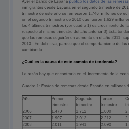
Ayer el Banco de España
publicó los datos de las remesa
inmigrantes desde España en el segundo trimestre de 201
trimestre de este año se remesaron 1.746 millones de eu
en el segundo trimestre de 2010 que fueron 1.629 millones
los 4 últimos trimestres (ver cuadro 1) es crecimiento de 
respecto al mismo trimestre del año anterior 3) Esta tende
que las remesas seguirán en aumento en el año 2011, sup
2010. En definitiva, parece que el comportamiento de las
cambiando.
¿Cuál es la causa de este cambio de tendencia?
La razón hay que encontrarla en el incremento de la ec
Cuadro 1: Envíos de remesas desde España en millones d
Año
Primer
Segundo
Tercer
C
trimestre
trimestre
trimestre
tr
2006
1.473
1.712
1.808
2
2007
1.907
2.012
2.212
2
2008
2.011
1.941
2.090
1