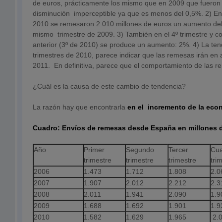
de euros, prácticamente los mismo que en 2009 que fueron
disminución imperceptible ya que es menos del 0,5%. 2) En 
2010 se remesaron 2.010 millones de euros un aumento del
mismo trimestre de 2009. 3) También en el 4º trimestre y co
anterior (3º de 2010) se produce un aumento: 2%. 4) La ten
trimestres de 2010, parece indicar que las remesas irán en
2011. En definitiva, parece que el comportamiento de las 
¿Cuál es la causa de este cambio de tendencia?
La razón hay que encontrarla
en el incremento de la ec
Cuadro: Envíos de remesas desde España en millones 
Año
Primer
Segundo
Tercer
Cu
trimestre
trimestre
trimestre
tri
2006
1.473
1.712
1.808
2.0
2007
1.907
2.012
2.212
2.3
2008
2.011
1.941
2.090
1.9
2009
1.688
1.692
1.901
1.9
2010
1.582
1.629
1.965
2.