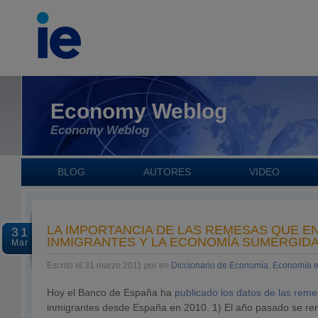
Economy Weblog
Economy Weblog
BLOG
AUTORES
VIDEO
LA IMPORTANCIA DE LAS REMESAS QUE E
31
INMIGRANTES Y LA ECONOMÍA SUMERGIDA
Mar
Escrito el 31 marzo 2011 por en
Diccionario de Economía
,
Economía 
Hoy el Banco de España ha
publicado los datos de las rem
inmigrantes desde España en 2010. 1) El año pasado se r