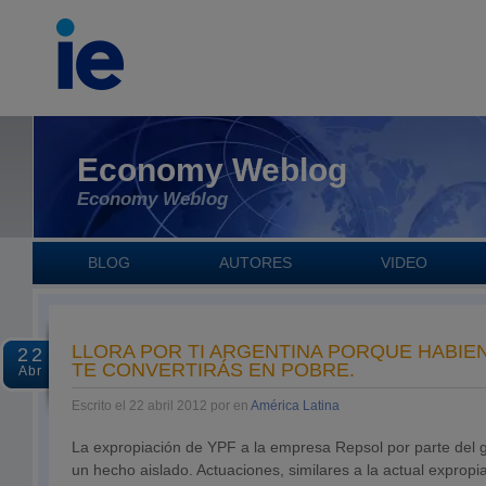
Economy Weblog
Economy Weblog
BLOG
AUTORES
VIDEO
LLORA POR TI ARGENTINA PORQUE HABIEN
22
TE CONVERTIRÁS EN POBRE.
Abr
Escrito el 22 abril 2012 por en
América Latina
La expropiación de YPF a la empresa Repsol por parte del 
un hecho aislado. Actuaciones, similares a la actual exprop