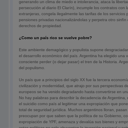
generando un clima de miedo e intolerancia, ataca la liberta
persecución al diario El Clarín), incumple los contratos con
extranjeras, congela ilegalmente las tarifas de los servicios 
pensiones privadas nacionalizándolas y perpetra otro sinfín
derechos de propiedad.
¿Como un país rico se vuelve pobre?
Este ambiente demagógico y populista supone desgraciada
el desarrollo económico del país. Argentina ha elegido una
consciente perder (o dejar pasar) el tren de la Historia. Arg
del populismo.
Un país que a principios del siglo XX fue la tercera economí
civilización y modernidad, que atrajo por sus perspectivas 
europeos se ha venido degradando hasta convertirse en un
No hay palabras para describir la decadencia de Argentina,
el suicidio como país al legitimar una expropiación que pone 
total de seguridad jurídica. Muchos argentinos lloran, pasa
preocupan por que saben que la política de su Gobierno, co
expropiación de YPF, amenaza y devalúa sus bienes y emp
estas políticas no solo ahuyentan la inversión nacional y ext