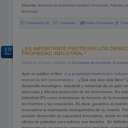
Etiquetas:
derechos de propiedad industrial
,
innovación
,
Patentes
,
p
tecnología
Comentarios (8)
Comentario
Enlace Permanente
Trac
¿ES IMPORTANTE PROTEGER LOS DERE
10
PROPIEDAD INDUSTRIAL?
Mar
Escrito el 10 marzo 2009 por en
Diccionario de Economía
,
Economía
Ayer se publicó el libro
«La propiedad Intelectual e Industri
economía del conocimiento»
. ¿Qué nos dice este libro? 
desarrollo tecnológico, industrial y comercial de un país re
adecuada y efectiva protección de las invenciones. En este
Industrial (PI) como instrumento de fomento de la innovaci
los inventos y las creaciones. Es decir, garantiza al invent
innovadora la explotación monopolística de su invento. P
puedan desarrollar su capacidad innovadora, existe en to
oficina de patentes para solicitar ese derecho. En definiti
innovación es un proceso empresarial vinculado al mercad