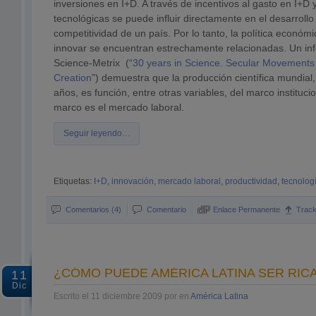
inversiones en I+D. A través de incentivos al gasto en I+D y
tecnológicas se puede influir directamente en el desarrollo 
competitividad de un país. Por lo tanto, la política económ
innovar se encuentran estrechamente relacionadas. Un in
Science-Metrix (“
30 years in Science. Secular Movements
Creation
”) demuestra que la producción científica mundial, 
años, es función, entre otras variables, del marco instituci
marco es el mercado laboral.
Seguir leyendo…
Etiquetas:
I+D
,
innovación
,
mercado laboral
,
productividad
,
tecnolog
Comentarios (4)
Comentario
Enlace Permanente
Trac
¿CÓMO PUEDE AMÉRICA LATINA SER RIC
11
Dic
Escrito el 11 diciembre 2009 por en
América Latina