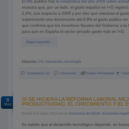
El
INE
publicó hoy
la estadística del año 2009 sobre activ
muestra que, por un lado, el gasto español en I+D registr
2,4%, con respecto a 2008 y por otro que mientras el gast
experimentó una disminución del 8,8% el gasto público en
que confirma que los incentivos fiscales del Gobierno a la
para que en España el sector privado gaste más en I+D.
Seguir leyendo…
Etiquetas:
I+D
,
innovación
,
tecnología
Comentarios (2)
Comentario
Enlace Permanente
Trac
SI SE HICIERA LA REFORMA LABORAL MEJ
9
PRODUCTIVIDAD, EL CRECIMIENTO Y EL 
May
Escrito el 9 mayo 2010 por en
Economía de EEUU
,
Economía españ
Es sabido que el desarrollo tecnológico depende, en buen