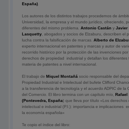
España)
.
Los autores de los distintos trabajos procedemos de ámbi
Universidad, la empresa y el mundo jurídico, ofreciendo, p
diferentes del mismo problema.
Antonio Castán
y
Javier
Lasquetty
, abogados y socios de Elzaburu, describen el 
lucha contra la falsificación de marcas.
Alberto de Elzabu
experto internacional en patentes y marcas y autor de vario
recorrido histórico por la protección de las invenciones po
derechos de propiedad industrial y detallan los diferentes 
materia de patentes a nivel internacional.
El trabajo de
Miquel Montañá
socio responsable del dep
Propiedad Industrial e Intelectual del bufete Clifford Chan
a la transferencia de tecnología y el acuerdo ADPIC de la
del Comercio. El libro termina con un capítulo mío,
Rafael
(Pontevedra, España
) que lleva por título «Los derechos
intelectual e industrial (P.I.): importancia e implicaciones 
la economía española»
Te copio el índice del libro: