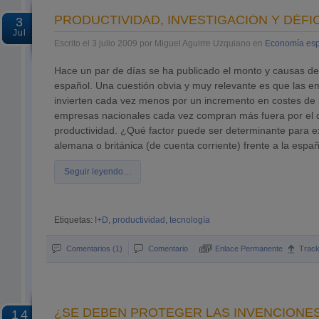
PRODUCTIVIDAD, INVESTIGACIÓN Y DÉFI
3
Jul
Escrito el 3 julio 2009 por Miguel Aguirre Uzquiano en
Economía es
Hace un par de días se ha publicado el monto y causas del 
español. Una cuestión obvia y muy relevante es que las e
invierten cada vez menos por un incremento en costes de l
empresas nacionales cada vez compran más fuera por el d
productividad. ¿Qué factor puede ser determinante para exp
alemana o británica (de cuenta corriente) frente a la espa
Seguir leyendo…
Etiquetas:
I+D
,
productividad
,
tecnología
Comentarios (1)
Comentario
Enlace Permanente
Trac
¿SE DEBEN PROTEGER LAS INVENCIONE
14