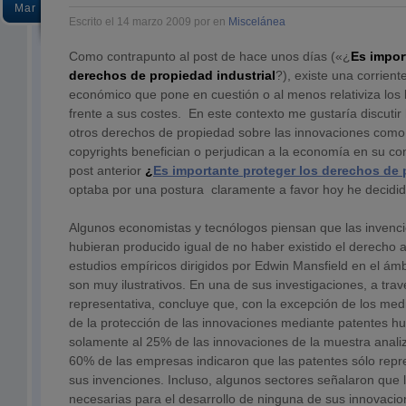
Mar
Escrito el 14 marzo 2009 por en
Miscelánea
Como contrapunto al post de hace unos días («¿
Es impor
derechos de propiedad industrial
?), existe una corrien
económico que pone en cuestión o al menos relativiza los 
frente a sus costes. En este contexto me gustaría discutir 
otros derechos de propiedad sobre las innovaciones como
copyrights benefician o perjudican a la economía en su co
post anterior
¿
Es importante proteger los derechos de 
optaba por una postura claramente a favor hoy he decidi
Algunos economistas y tecnólogos piensan que las invenc
hubieran producido igual de no haber existido el derecho a
estudios empíricos dirigidos por Edwin Mansfield en el ámb
son muy ilustrativos. En una de sus investigaciones, a tr
representativa, concluye que, con la excepción de los me
de la protección de las innovaciones mediante patentes hu
solamente al 25% de las innovaciones de la muestra analiz
60% de las empresas indicaron que las patentes sólo rep
sus invenciones. Incluso, algunos sectores señalaron que 
necesarias para el desarrollo de ninguna de sus innovacio