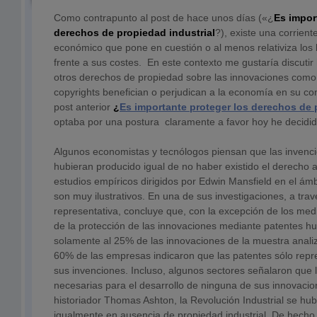
Como contrapunto al post de hace unos días («¿
Es impor
derechos de propiedad industrial
?), existe una corrien
económico que pone en cuestión o al menos relativiza los 
frente a sus costes. En este contexto me gustaría discutir 
otros derechos de propiedad sobre las innovaciones como
copyrights benefician o perjudican a la economía en su co
post anterior
¿
Es importante proteger los derechos de 
optaba por una postura claramente a favor hoy he decidi
Algunos economistas y tecnólogos piensan que las invenc
hubieran producido igual de no haber existido el derecho a
estudios empíricos dirigidos por Edwin Mansfield en el ámb
son muy ilustrativos. En una de sus investigaciones, a tr
representativa, concluye que, con la excepción de los me
de la protección de las innovaciones mediante patentes hu
solamente al 25% de las innovaciones de la muestra analiz
60% de las empresas indicaron que las patentes sólo rep
sus invenciones. Incluso, algunos sectores señalaron que 
necesarias para el desarrollo de ninguna de sus innovacio
historiador Thomas Ashton, la Revolución Industrial se hu
igualmente en ausencia de propiedad industrial. De hecho