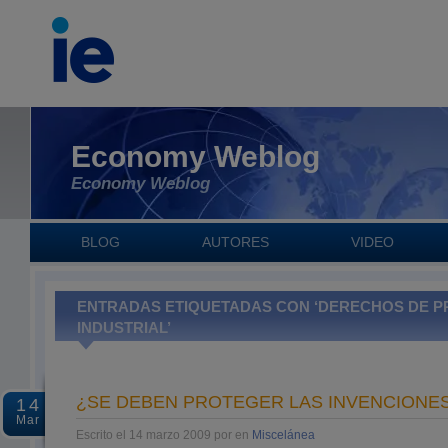
Economy Weblog
Economy Weblog
BLOG
AUTORES
VIDEO
ENTRADAS ETIQUETADAS CON ‘DERECHOS DE P
INDUSTRIAL’
¿SE DEBEN PROTEGER LAS INVENCIONE
14
Mar
Escrito el 14 marzo 2009 por en
Miscelánea