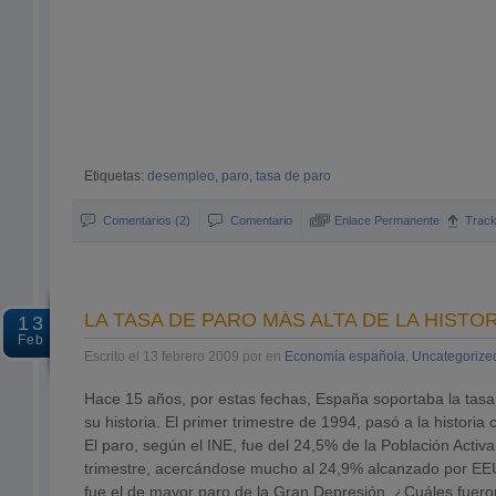
Etiquetas:
desempleo
,
paro
,
tasa de paro
Comentarios (2)
Comentario
Enlace Permanente
Trac
LA TASA DE PARO MÁS ALTA DE LA HISTO
13
Feb
Escrito el 13 febrero 2009 por en
Economía española
,
Uncategorize
Hace 15 años, por estas fechas, España soportaba la tasa
su historia. El primer trimestre de 1994, pasó a la historia c
El paro, según el INE, fue del 24,5% de la Población Activ
trimestre, acercándose mucho al 24,9% alcanzado por EE
fue el de mayor paro de la Gran Depresión. ¿Cuáles fuero