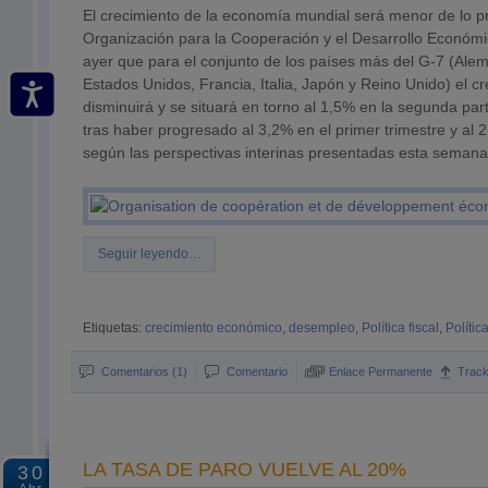
El crecimiento de la economía mundial será menor de lo p
Organización para la Cooperación y el Desarrollo Económ
ayer que para el conjunto de los países más del G-7 (Ale
Estados Unidos, Francia, Italia, Japón y Reino Unido) el 
disminuirá y se situará en torno al 1,5% en la segunda par
tras haber progresado al 3,2% en el primer trimestre y al 
según las perspectivas interinas presentadas esta seman
Seguir leyendo…
Etiquetas:
crecimiento económico
,
desempleo
,
Política fiscal
,
Polític
Comentarios (1)
Comentario
Enlace Permanente
Trac
LA TASA DE PARO VUELVE AL 20%
30