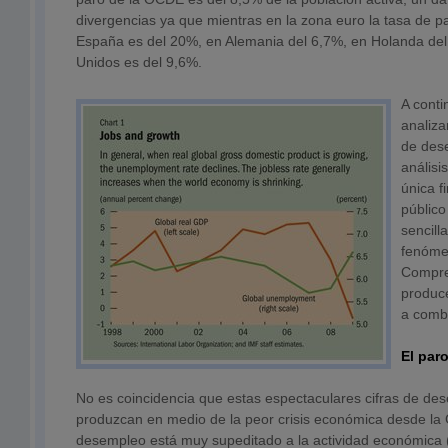
divergencias ya que mientras en la zona euro la tasa de p
España es del 20%, en Alemania del 6,7%, en Holanda del
Unidos es del 9,6%.
A cont
analiza
de dese
análisi
única f
público
sencill
fenóme
Compre
produc
a comba
El paro
No es coincidencia que estas espectaculares cifras de d
produzcan en medio de la peor crisis económica desde la 
desempleo está muy supeditado a la actividad económica (