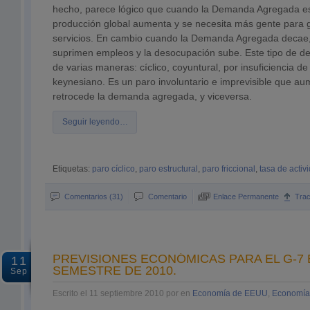
hecho, parece lógico que cuando la Demanda Agregada es 
producción global aumenta y se necesita más gente para 
servicios. En cambio cuando la Demanda Agregada decae
suprimen empleos y la desocupación sube. Este tipo de 
de varias maneras: cíclico, coyuntural, por insuficiencia
keynesiano. Es un paro involuntario e imprevisible que a
retrocede la demanda agregada, y viceversa.
Seguir leyendo…
Etiquetas:
paro cíclico
,
paro estructural
,
paro friccional
,
tasa de activ
Comentarios (31)
Comentario
Enlace Permanente
Tra
PREVISIONES ECONÓMICAS PARA EL G-7
11
SEMESTRE DE 2010.
Sep
Escrito el 11 septiembre 2010 por en
Economía de EEUU
,
Economía