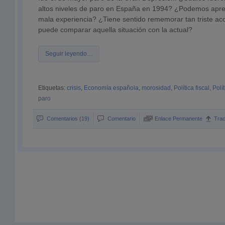
altos niveles de paro en España en 1994? ¿Podemos apre
mala experiencia? ¿Tiene sentido rememorar tan triste a
puede comparar aquella situación con la actual?
Seguir leyendo…
Etiquetas:
crisis
,
Economía española
,
morosidad
,
Política fiscal
,
Polí
paro
Comentarios (19)
Comentario
Enlace Permanente
Tra