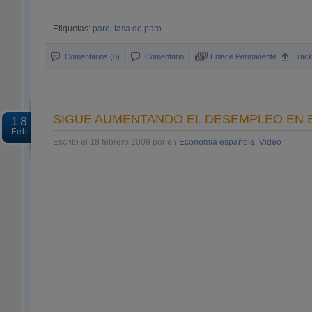
Etiquetas:
paro
,
tasa de paro
Comentarios (0)
Comentario
Enlace Permanente
Trac
SIGUE AUMENTANDO EL DESEMPLEO EN 
18
Feb
Escrito el 18 febrero 2009 por en
Economía española
,
Video