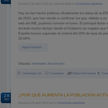
Abr
Escrito el 30 abril 2010 por Valentín Bote en
Economía española
Hoy se han hecho públicos oficialmente los datos de la EPA
de 2010, que han venido a confirmar los que, debido a un e
web del INE, pudimos conocer el lunes. El principal titular 
durante mucho tiempo desde el Gobierno se negaba que f
España hemos superado el umbral del 20% de tasa de par
20,05%.
Seguir leyendo…
Etiquetas:
desempleo
,
tasa de paro
Comentarios (0)
Comentario
Enlace Permanente
Trac
¿POR QUÉ AUMENTA LA POBLACIÓN ACTI
28
Abr
Escrito el 28 abril 2010 por en
Economía española