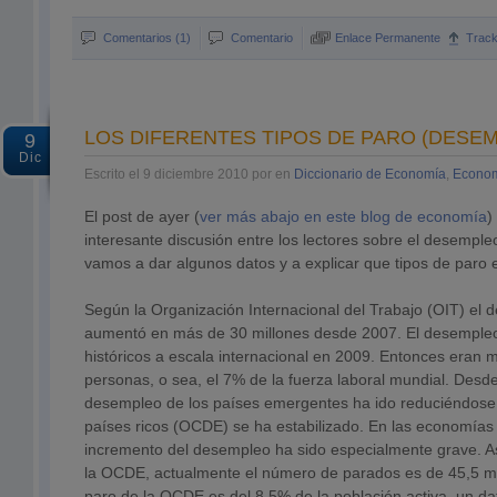
Comentarios (1)
Comentario
Enlace Permanente
Trac
LOS DIFERENTES TIPOS DE PARO (DESE
9
Dic
Escrito el 9 diciembre 2010 por en
Diccionario de Economía
,
Econom
El post de ayer (
ver más abajo en este blog de economía
)
interesante discusión entre los lectores sobre el desemp
vamos a dar algunos datos y a explicar que tipos de paro e
Según la Organización Internacional del Trabajo (OIT) el
aumentó en más de 30 millones desde 2007. El desemple
históricos a escala internacional en 2009. Entonces eran 
personas, o sea, el 7% de la fuerza laboral mundial. Desd
desempleo de los países emergentes ha ido reduciéndose 
países ricos (OCDE) se ha estabilizado. En las economías
incremento del desempleo ha sido especialmente grave. As
la OCDE, actualmente el número de parados es de 45,5 mi
paro de la OCDE es del 8,5% de la población activa, un d