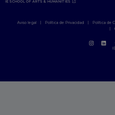
IE SCHOOL OF ARTS & HUMANITIES
Aviso legal
Política de Privacidad
Política de 
I