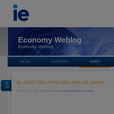
Economy Weblog
Economy Weblog
BLOG
AUTORES
VIDEO
EL DATO DEL PARO DEL MES DE JUNIO
2
Jul
Escrito el 2 julio 2009 por en
Economía española
,
Video