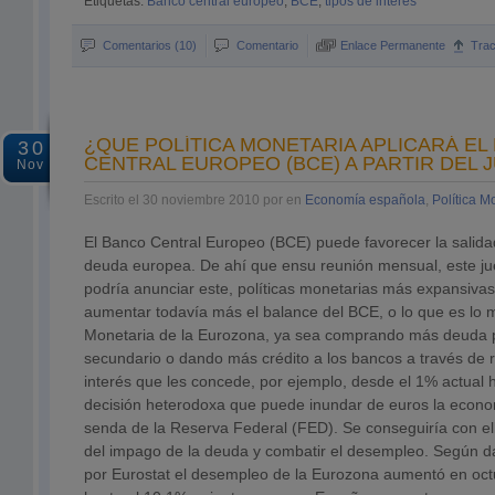
Etiquetas:
Banco central europeo
,
BCE
,
tipos de interes
Comentarios (10)
Comentario
Enlace Permanente
Tra
¿QUE POLÍTICA MONETARIA APLICARÁ EL
30
CENTRAL EUROPEO (BCE) A PARTIR DEL 
Nov
Escrito el 30 noviembre 2010 por en
Economía española
,
Política M
El Banco Central Europeo (BCE) puede favorecer la salidad 
deuda europea. De ahí que ensu reunión mensual, este ju
podría anunciar este, políticas monetarias más expansivas.
aumentar todavía más el balance del BCE, o lo que es lo 
Monetaria de la Eurozona, ya sea comprando más deuda p
secundario o dando más crédito a los bancos a través de r
interés que les concede, por ejemplo, desde el 1% actual 
decisión heterodoxa que puede inundar de euros la econo
senda de la Reserva Federal (FED). Se conseguiría con ell
del impago de la deuda y combatir el desempleo. Según d
por Eurostat el desempleo de la Eurozona aumentó en oc