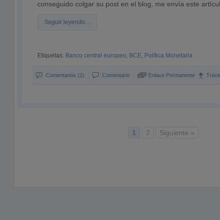
conseguido colgar su post en el blog, me envía este artícu
Seguir leyendo…
Etiquetas:
Banco central europeo
,
BCE
,
Política Monetaria
Comentarios (2)
Comentario
Enlace Permanente
Trac
1
2
Siguiente »