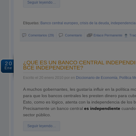
Seguir leyendo…
Etiquetas:
Banco central europeo
,
crisis de la deuda
,
independencia 
Comentarios (29)
Comentario
Enlace Permanente
Tra
¿QUÉ ES UN BANCO CENTRAL INDEPENDI
20
BCE INDEPENDIENTE?
Ene
Escrito el 20 enero 2010 por en
Diccionario de Economía
,
Política M
A muchos gobernantes, les gustaría influir en la política m
para que los bancos centrales les presten dinero para cubrir
Esto, como es lógico, atenta con la independencia de los 
Precisamente un banco central
es independiente
cuando 
sector público.
Seguir leyendo…