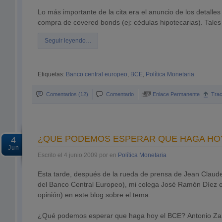
Lo más importante de la cita era el anuncio de los detalle
compra de covered bonds (ej: cédulas hipotecarias). Tales 
Seguir leyendo…
Etiquetas:
Banco central europeo
,
BCE
,
Política Monetaria
Comentarios (12)
Comentario
Enlace Permanente
Tra
¿QUÉ PODEMOS ESPERAR QUE HAGA HOY
4
Jun
Escrito el 4 junio 2009 por en
Política Monetaria
Esta tarde, después de la rueda de prensa de Jean Claud
del Banco Central Europeo), mi colega José Ramón Díez es
opinión) en este blog sobre el tema.
¿Qué podemos esperar que haga hoy el BCE? Antonio Za