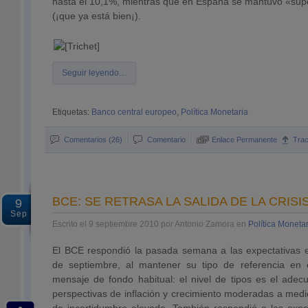
hasta el 10,1%, mientras que en España se mantuvo «supe
(¡que ya está bien¡).
Seguir leyendo…
Etiquetas:
Banco central europeo
,
Política Monetaria
Comentarios (26)
Comentario
Enlace Permanente
Tra
BCE: SE RETRASA LA SALIDA DE LA CRISI
9
Sep
Escrito el 9 septiembre 2010 por Antonio Zamora en
Política Moneta
El BCE respondió la pasada semana a las expectativas 
de septiembre, al mantener su tipo de referencia en e
mensaje de fondo habitual: el nivel de tipos es el adec
perspectivas de inflación y crecimiento moderadas a medi