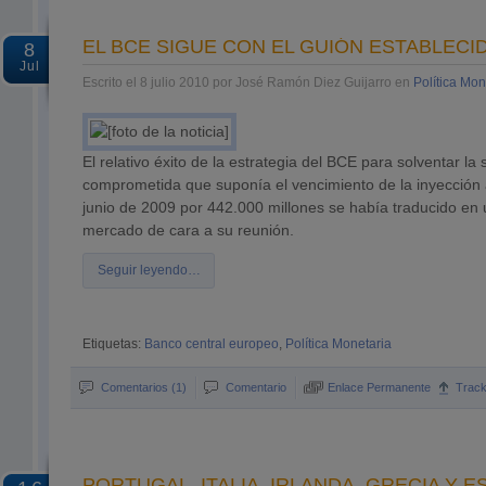
EL BCE SIGUE CON EL GUIÓN ESTABLECI
8
Jul
Escrito el 8 julio 2010 por José Ramón Diez Guijarro en
Política Mon
El relativo éxito de la estrategia del BCE para solventar la 
comprometida que suponía el vencimiento de la inyección
junio de 2009 por 442.000 millones se había traducido en
mercado de cara a su reunión.
Seguir leyendo…
Etiquetas:
Banco central europeo
,
Política Monetaria
Comentarios (1)
Comentario
Enlace Permanente
Trac
PORTUGAL, ITALIA, IRLANDA, GRECIA Y ES