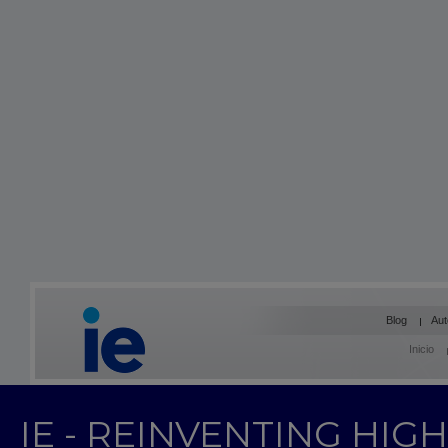
Blog
Aut
Inicio
IE - REINVENTING HI