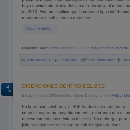
haya movimiento al alza del tipo de referencia al menos h
de 2010. Esto no significa que la curva de tipos interbanca
mantenerse estables hasta entonces.
Seguir leyendo…
Etiquetas:
Banco central europeo
,
BCE
,
Política Monetaria
,
tipos de 
Comentarios (1)
Comentario
Enlace Permanente
Trac
DISENSIONES DENTRO DEL BCE
4
Jun
Escrito el 4 junio 2009 por José Ramón Diez Guijarro en
Política Mo
En la reunión celebrada, el BCE ha decidido mantener el t
como se esperaba mayoritariamente, reiterando que estos
necesariamente los mínimos del ciclo. Sin embargo, para 
julio ha dejado entrever que no habrá bajada de tipos.