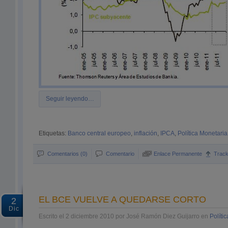
Seguir leyendo…
Etiquetas:
Banco central europeo
,
inflación
,
IPCA
,
Política Monetaria
Comentarios (0)
Comentario
Enlace Permanente
Trac
EL BCE VUELVE A QUEDARSE CORTO
2
Dic
Escrito el 2 diciembre 2010 por José Ramón Diez Guijarro en
Políti