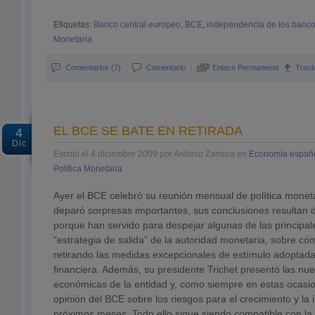
Etiquetas:
Banco central europeo
,
BCE
,
independencia de los banco
Monetaria
Comentarios (7)
Comentario
Enlace Permanente
Trac
EL BCE SE BATE EN RETIRADA
4
Dic
Escrito el 4 diciembre 2009 por Antonio Zamora en
Economía españ
Política Monetaria
Ayer el BCE celebró su reunión mensual de política monetar
deparó sorpresas importantes, sus conclusiones resultan d
porque han servido para despejar algunas de las principale
“estrategia de salida” de la autoridad monetaria, sobre có
retirando las medidas excepcionales de estímulo adoptadas
financiera. Además, su presidente Trichet presentó las nu
económicas de la entidad y, como siempre en estas ocasio
opinión del BCE sobre los riesgos para el crecimiento y la i
próximos meses. Todo ello sigue siendo compatible con la