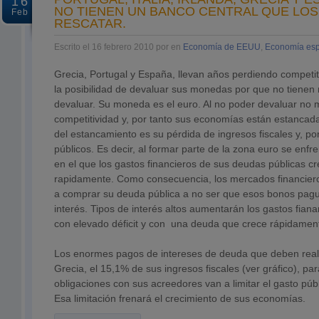
16
NO TIENEN UN BANCO CENTRAL QUE LOS
Feb
RESCATAR.
Escrito el 16 febrero 2010 por en
Economía de EEUU
,
Economía es
Grecia, Portugal y España, llevan años perdiendo competit
la posibilidad de devaluar sus monedas por que no tiene
devaluar. Su moneda es el euro. Al no poder devaluar no 
competitividad y, por tanto sus economías están estanca
del estancamiento es su pérdida de ingresos fiscales y, por
públicos. Es decir, al formar parte de la zona euro se enfr
en el que los gastos financieros de sus deudas públicas c
rapidamente. Como consecuencia, los mercados financier
a comprar su deuda pública a no ser que esos bonos pag
interés. Tipos de interés altos aumentarán los gastos fian
con elevado déficit y con una deuda que crece rápidamen
Los enormes pagos de intereses de deuda que deben real
Grecia, el 15,1% de sus ingresos fiscales (ver gráfico), pa
obligaciones con sus acreedores van a limitar el gasto públ
Esa limitación frenará el crecimiento de sus economías.