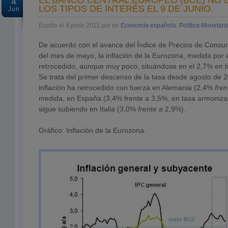
EL BANCO CENTRAL EUROPEO (BCE) NO 
4
LOS TIPOS DE INTERÉS EL 9 DE JUNIO.
Jun
Escrito el 4 junio 2011 por en
Economía española
,
Política Monetari
De acuerdo con el avance del Índice de Precios de Cons
del mes de mayo, la inflación de la Eurozona, medida por 
retrocedido, aunque muy poco, situándose en el 2,7% en l
Se trata del primer descenso de la tasa desde agosto de 2
inflación ha retrocedido con fuerza en Alemania (2,4%
fren
medida, en España (3,4% frente a 3,5%, en tasa armonizada
sigue subiendo en Italia (3,0%
frente a
2,9%).
Gráfico: Inflación de la Eurozona.