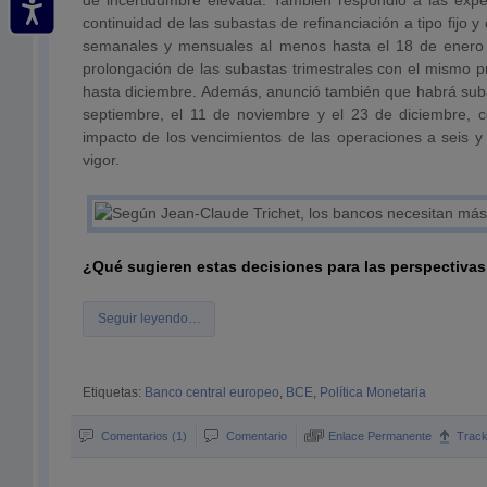
de incertidumbre elevada. También respondió a las expec
continuidad de las subastas de refinanciación a tipo fijo y
semanales y mensuales al menos hasta el 18 de enero
prolongación de las subastas trimestrales con el mismo 
hasta diciembre. Además, anunció también que habrá suba
septiembre, el 11 de noviembre y el 23 de diciembre, co
impacto de los vencimientos de las operaciones a seis 
vigor.
¿Qué sugieren estas decisiones para las perspectivas 
Seguir leyendo…
Etiquetas:
Banco central europeo
,
BCE
,
Política Monetaria
Comentarios (1)
Comentario
Enlace Permanente
Trac