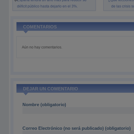
España tendrá un año más para reducir su
¿Qué lecciones
déficit público hasta dejarlo en el 3%.
de las crisis 
COMENTARIOS
Aún no hay comentarios.
DEJAR UN COMENTARIO
Nombre (obligatorio)
Correo Electrónico (no será publicado) (obligatorio)