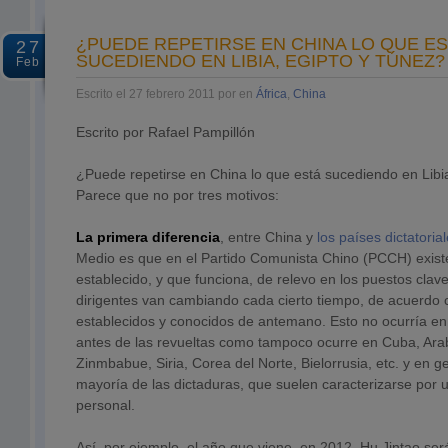
¿PUEDE REPETIRSE EN CHINA LO QUE E
27
SUCEDIENDO EN LIBIA, EGIPTO Y TÚNEZ?
Feb
Escrito el 27 febrero 2011 por en
África
,
China
Escrito por Rafael Pampillón
¿Puede repetirse en China lo que está sucediendo en Libi
Parece que no por tres motivos:
La primera diferencia
, entre China y
los países dictatorial
Medio es que en el Partido Comunista Chino (PCCH) exist
establecido, y que funciona, de relevo en los puestos clav
dirigentes van cambiando cada cierto tiempo, de acuerdo 
establecidos y conocidos de antemano. Esto no ocurría en 
antes de las revueltas como tampoco ocurre en Cuba, Ara
Zinmbabue, Siria, Corea del Norte, Bielorrusia, etc. y en 
mayoría de las dictaduras, que suelen caracterizarse por
personal.
Así, por ejemplo, el año que viene, en 2012, Hu Jintao se