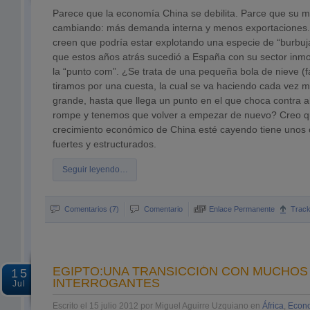
Parece que la economía China se debilita. Parce que su 
cambiando: más demanda interna y menos exportaciones. 
creen que podría estar explotando una especie de “burbuja
que estos años atrás sucedió a España con su sector inmo
la “punto com”. ¿Se trata de una pequeña bola de nieve (
tiramos por una cuesta, la cual se va haciendo cada vez 
grande, hasta que llega un punto en el que choca contra a
rompe y tenemos que volver a empezar de nuevo? Creo q
crecimiento económico de China esté cayendo tiene unos 
fuertes y estructurados.
Seguir leyendo…
Comentarios (7)
Comentario
Enlace Permanente
Trac
EGIPTO:UNA TRANSICCIÓN CON MUCHOS
15
INTERROGANTES
Jul
Escrito el 15 julio 2012 por Miguel Aguirre Uzquiano en
África
,
Econo