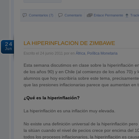
Comentarios (7)
Comentario
Enlace Permanente
Trac
LA HIPERINFLACIÓN DE ZIMBAWE
24
Jun
Escrito el 24 junio 2011 por en
África
,
Política Monetaria
Esta semana discutimos en clase sobre la hiperinflación en
de los años 90) y en Chile (al comienzo de los años 70) y 
alumnos que hoy escribiría sobre este tema, precisamen
que las presiones inflacionarias parece que aumentan en 
¿Qué es la hiperinflación?
La hiperinflación es una inflación muy elevada.
No existe una definición universal de la hiperinflación pe
la sitúan cuando el nivel de pecios crece por encima del
todos los procesos inflacionarios, la hiperinflación es caus