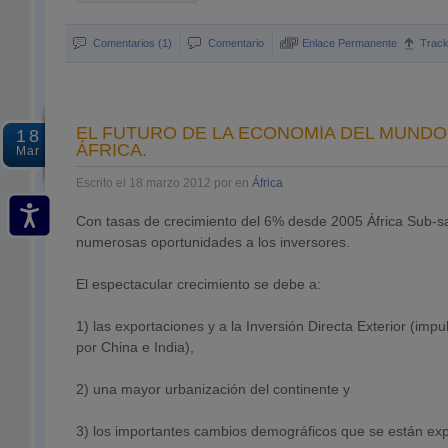
Comentarios (1)
Comentario
Enlace Permanente
Trac
EL FUTURO DE LA ECONOMÍA DEL MUNDO
18
ÁFRICA.
Mar
Escrito el 18 marzo 2012 por en
África
Con tasas de crecimiento del 6% desde 2005 África Sub-s
numerosas oportunidades a los inversores.
El espectacular crecimiento se debe a:
1) las exportaciones y a la Inversión Directa Exterior (im
por China e India),
2) una mayor urbanización del continente y
3) los importantes cambios demográficos que se están ex