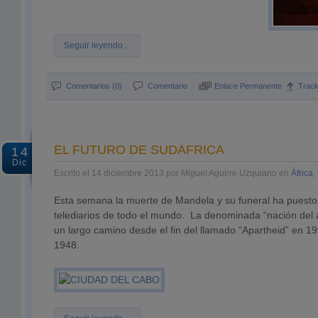
Seguir leyendo…
Comentarios (0)
Comentario
Enlace Permanente
Trac
EL FUTURO DE SUDÁFRICA
14
Dic
Escrito el 14 diciembre 2013 por Miguel Aguirre Uzquiano en
África
,
Esta semana la muerte de Mandela y su funeral ha puesto 
telediarios de todo el mundo. La denominada “nación del ar
un largo camino desde el fin del llamado “Apartheid” en 1
1948.