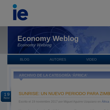
Economy Weblog
Economy Weblog
BLOG
AUTORES
VIDEO
ARCHIVO DE LA CATEGORÍA ‘ÁFRICA’
SUNRISE: UN NUEVO PERIODO PARA ZIM
19
Nov
Escrito el 19 noviembre 2017 por Miguel Aguirre Uzquiano en
África