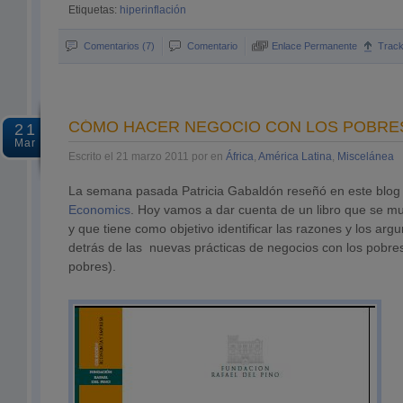
Etiquetas:
hiperinflación
Comentarios (7)
Comentario
Enlace Permanente
Trac
CÓMO HACER NEGOCIO CON LOS POBRE
21
Mar
Escrito el 21 marzo 2011 por en
África
,
América Latina
,
Miscelánea
La semana pasada Patricia Gabaldón reseñó en este blog 
Economics
. Hoy vamos a dar cuenta de un libro que se m
y que tiene como objetivo identificar las razones y los ar
detrás de las nuevas prácticas de negocios con los pobre
pobres).