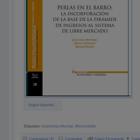
Seguir leyendo…
Etiquetas:
economía informal
,
Microcrédito
Comentarios (9)
Comentario
Enlace Permanente
Trac