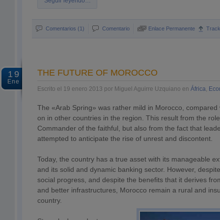
Seguir leyendo…
Comentarios (1)
Comentario
Enlace Permanente
Trac
THE FUTURE OF MOROCCO
19
Ene
Escrito el 19 enero 2013 por Miguel Aguirre Uzquiano en
África
,
Eco
The «Arab Spring» was rather mild in Morocco, compared wi
on in other countries in the region. This result from the role
Commander of the faithful, but also from the fact that lea
attempted to anticipate the rise of unrest and discontent.
Today, the country has a true asset with its manageable e
and its solid and dynamic banking sector. However, despit
social progress, and despite the benefits that it derives f
and better infrastructures, Morocco remain a rural and insuff
country.