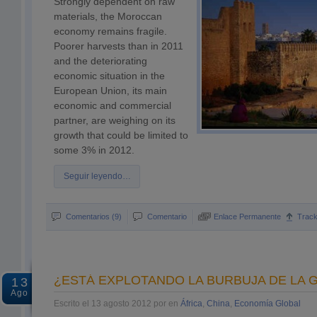
Strongly dependent on raw
materials, the Moroccan
economy remains fragile.
Poorer harvests than in 2011
and the deteriorating
economic situation in the
European Union, its main
economic and commercial
partner, are weighing on its
growth that could be limited to
some 3% in 2012.
Seguir leyendo…
Comentarios (9)
Comentario
Enlace Permanente
Trac
¿ESTÁ EXPLOTANDO LA BURBUJA DE LA 
13
Ago
Escrito el 13 agosto 2012 por en
África
,
China
,
Economía Global