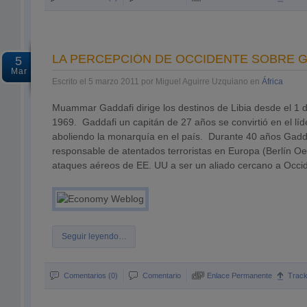
LA PERCEPCIÓN DE OCCIDENTE SOBRE 
5
Mar
Escrito el 5 marzo 2011 por Miguel Aguirre Uzquiano en
África
Muammar Gaddafi dirige los destinos de Libia desde el 1 
1969. Gaddafi un capitán de 27 años se convirtió en el líd
aboliendo la monarquía en el país. Durante 40 años Gadd
responsable de atentados terroristas en Europa (Berlín Oes
ataques aéreos de EE. UU a ser un aliado cercano a Occi
Seguir leyendo…
Comentarios (0)
Comentario
Enlace Permanente
Trac