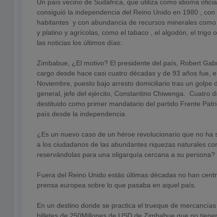
Un país vecino de Sudáfrica, que utiliza como idioma oficial
consiguió la independencia del Reino Unido en 1980 , co
habitantes y con abundancia de recursos minerales como 
y platino y agrícolas, como el tabaco , el algodón, el trigo
las noticias los últimos días:
Zimbabue, ¿El motivo? El presidente del país, Robert Gab
cargo desde hace casi cuatro décadas y de 93 años fue, e
Noviembre, puesto bajo arresto domiciliario tras un golpe 
general, jefe del ejército, Constantino Chiwenga. Cuatro d
destituido como primer mandatario del partido Frente Patri
país desde la independencia.
¿Es un nuevo caso de un héroe revolucionario que no ha s
a los ciudadanos de las abundantes riquezas naturales co
reservándolas para una oligarquía cercana a su persona?
Fuera del Reino Unido estás últimas décadas no han centra
prensa europea sobre lo que pasaba en aquel país.
En un destino donde se practica el trueque de mercancías y
billetes de 250Millones de USD de Zimbabue que no tienen