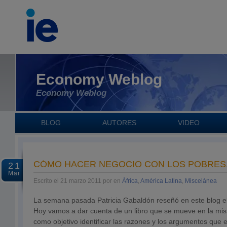
Economy Weblog
Economy Weblog
BLOG
AUTORES
VIDEO
CÓMO HACER NEGOCIO CON LOS POBRES
21
Mar
Escrito el 21 marzo 2011 por en
África
,
América Latina
,
Miscelánea
La semana pasada Patricia Gabaldón reseñó en este blog el
Hoy vamos a dar cuenta de un libro que se mueve en la mi
como objetivo identificar las razones y los argumentos que 