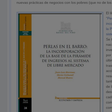
nuevas prácticas de negocios con los pobres (que no de los
El l
“
Per
inc
la 
sis
Se 
nac
inv
por
últ
tras
acc
res
tan
de 
des
cad
com
com