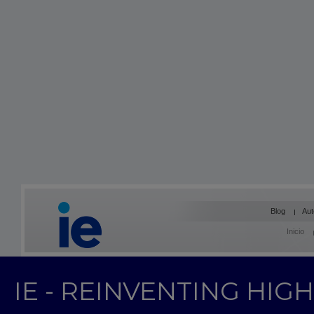
Blog
Aut
Inicio
IE - REINVENTING HI