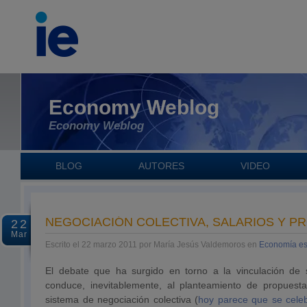
Economy Weblog
Economy Weblog
BLOG
AUTORES
VIDEO
NEGOCIACIÓN COLECTIVA, SALARIOS Y P
22
Mar
Escrito el 22 marzo 2011 por María Jesús Valdemoros en
Economía e
El debate que ha surgido en torno a la vinculación de s
conduce, inevitablemente, al planteamiento de propuest
sistema de negociación colectiva (
hoy parece que se celeb