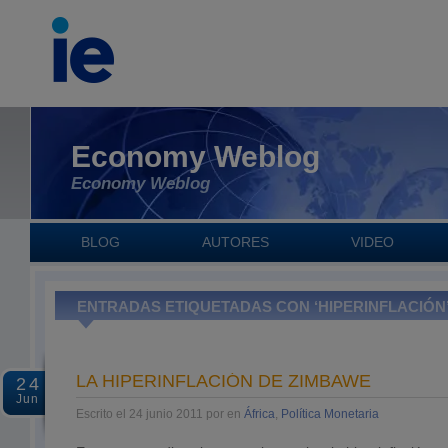
Economy Weblog
Economy Weblog
BLOG
AUTORES
VIDEO
ENTRADAS ETIQUETADAS CON ‘HIPERINFLACIÓN
LA HIPERINFLACIÓN DE ZIMBAWE
24
Jun
Escrito el 24 junio 2011 por en
África
,
Política Monetaria