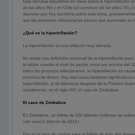
Esta semana discutimos en clase sobre la hiperinflación en
de los años 90) y en Chile (al comienzo de los años 70) y 
alumnos que hoy escribiría sobre este tema, precisamen
que las presiones inflacionarias parece que aumentan en 
¿Qué es la hiperinflación?
La hiperinflación es una inflación muy elevada.
No existe una definición universal de la hiperinflación pe
la sitúan cuando el nivel de pecios crece por encima del
todos los procesos inflacionarios, la hiperinflación es caus
excesiva de dinero. Hay dos casos bastante significativos d
hiperinflación, el de Alemania después de la Primera Guer
actualmente, en el siglo XXI, el caso de Zimbabue.
El caso de Zimbabue
En Zimbabue, un billete de 100 billones (millones de millo
vale unos 5 dólares de EEUU.
Esa es la tasa de cambio para el billete de más alta denom