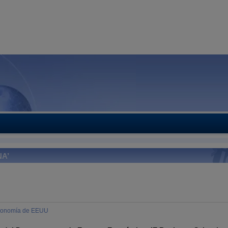
A’
onomía de EEUU