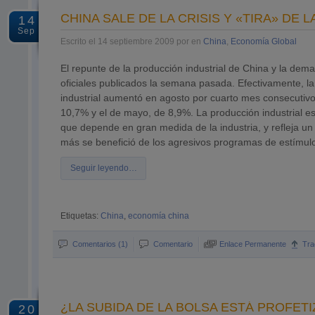
CHINA SALE DE LA CRISIS Y «TIRA» DE
14
Sep
Escrito el 14 septiembre 2009 por en
China
,
Economía Global
El repunte de la producción industrial de China y la de
oficiales publicados la semana pasada. Efectivamente, la
industrial aumentó en agosto por cuarto mes consecutivo 
10,7% y el de mayo, de 8,9%. La producción industrial e
que depende en gran medida de la industria, y refleja un
más se benefició de los agresivos programas de estímulo
Seguir leyendo…
Etiquetas:
China
,
economía china
Comentarios (1)
Comentario
Enlace Permanente
Tra
¿LA SUBIDA DE LA BOLSA ESTÁ PROFETI
20