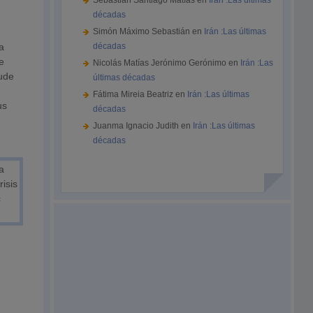
Sebastián Santiago Matías
en
Irán :Las últimas
décadas
Simón Máximo Sebastián
en
Irán :Las últimas
a
décadas
e
Nicolás Matías Jerónimo Gerónimo
en
Irán :Las
lude
últimas décadas
Fátima Mireia Beatriz
en
Irán :Las últimas
us
décadas
Juanma Ignacio Judith
en
Irán :Las últimas
décadas