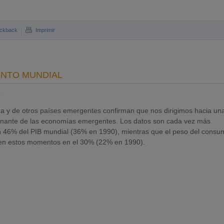
ckback
Imprimir
ENTO MUNDIAL
a
ina y de otros países emergentes confirman que nos dirigimos hacia un
inante de las economías emergentes. Los datos son cada vez más
 46% del PIB mundial (36% en 1990), mientras que el peso del consu
úa en estos momentos en el 30% (22% en 1990).