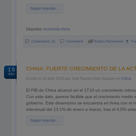
Seguir leyendo…
Etiquetas:
economía china
Comentarios (3)
Comentario
Enlace Permanente
Tra
CHINA: FUERTE CRECIMIENTO DE LA AC
15
Abr
Escrito el 15 abril 2010 por José Ramón Diez Guijarro en
China
El PIB de China alcanzó en el 1T10 un crecimiento intera
Con este dato, parece factible que el crecimiento medio
gobierno. Este dinamismo se encuentra en línea con el m
interanual del 13,1% de enero a marzo, tras el 4,0% anter
Seguir leyendo…