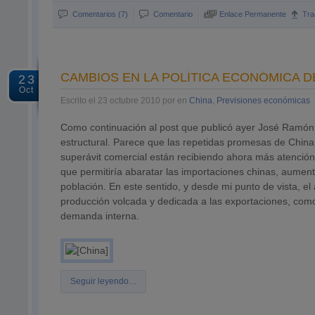
Comentarios (7)
Comentario
Enlace Permanente
Tra
CAMBIOS EN LA POLÍTICA ECONÓMICA D
23
Oct
Escrito el 23 octubre 2010 por en
China
,
Previsiones económicas
Como continuación al post que publicó ayer José Ramón 
estructural. Parece que las repetidas promesas de Chin
superávit comercial están recibiendo ahora más atención.
que permitiría abaratar las importaciones chinas, aumen
población. En este sentido, y desde mi punto de vista, e
producción volcada y dedicada a las exportaciones, como
demanda interna.
Seguir leyendo…