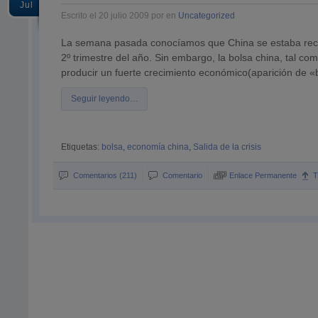
Jul
Escrito el 20 julio 2009 por en
Uncategorized
La semana pasada conocíamos que China se estaba recup
2º trimestre del año. Sin embargo, la bolsa china, tal c
producir un fuerte crecimiento económico(aparición de «
Seguir leyendo…
Etiquetas:
bolsa
,
economía china
,
Salida de la crisis
Comentarios (211)
Comentario
Enlace Permanente
T