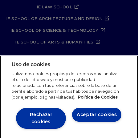
IE LAW SCHOOL
IE SCHOOL OF ARCHITECTURE AND DESIGN
IE SCHOOL OF SCIENCE & TECHNOLOGY
IE SCHOOL OF ARTS & HUMANITIES
Uso de cookies
Aviso legal
Política de Privacidad
Utilizamos cookies propias y de terceros para analizar
Política de Cookies
Política de seguridad
el uso del sitio web y mostrarte publicidad
Student Academic Standards
Canal Compliance
relacionada con tus preferencias sobre la base de un
Site Map
perfil elaborado a partir de tus hábitos de navegación
(por ejemplo, páginas visitadas).
Política de Cookies
IE University 2026
Rechazar
Aceptar cookies
cookies