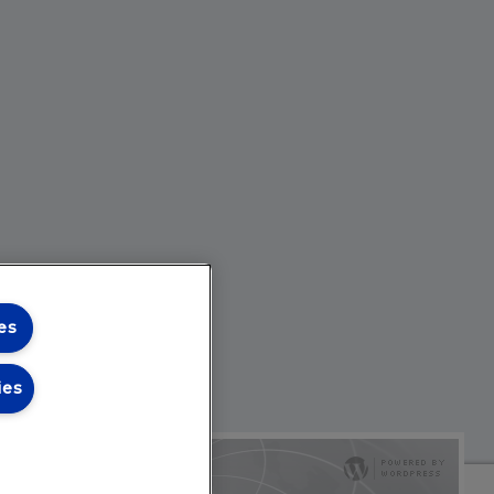
es
ies