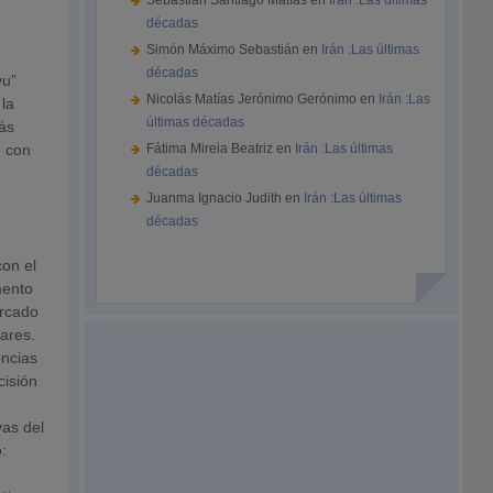
Sebastián Santiago Matías
en
Irán :Las últimas
décadas
Simón Máximo Sebastián
en
Irán :Las últimas
décadas
vu”
Nicolás Matías Jerónimo Gerónimo
en
Irán :Las
 la
últimas décadas
más
, con
Fátima Mireia Beatriz
en
Irán :Las últimas
décadas
Juanma Ignacio Judith
en
Irán :Las últimas
décadas
con el
mento
ercado
ares.
encias
cisión
as del
: