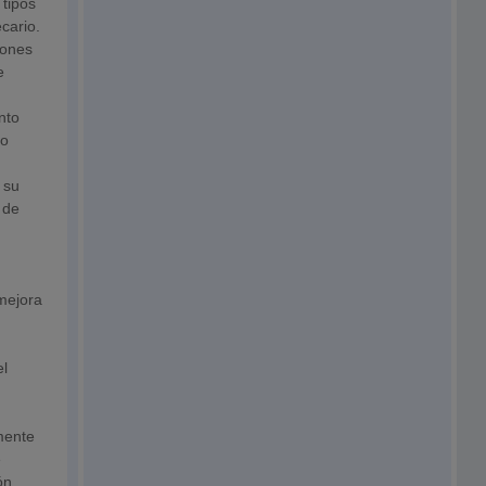
 tipos
ecario.
iones
e
anto
io
r su
 de
mejora
el
mente
e
ón