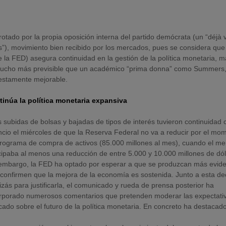
rotado por la propia oposición interna del partido demócrata (un “déjà 
”), movimiento bien recibido por los mercados, pues se considera que
de la FED) asegura continuidad en la gestión de la política monetaria, 
es mucho más previsible que un académico “prima donna” como Summers
iestamente mejorable.
tinúa la política monetaria expansiva
 subidas de bolsas y bajadas de tipos de interés tuvieron continuidad 
cio el miércoles de que la Reserva Federal no va a reducir por el mo
rograma de compra de activos (85.000 millones al mes), cuando el m
cipaba al menos una reducción de entre 5.000 y 10.000 millones de dól
embargo, la FED ha optado por esperar a que se produzcan más evid
confirmen que la mejora de la economía es sostenida. Junto a esta de
izás para justificarla, el comunicado y rueda de prensa posterior ha
rporado numerosos comentarios que pretenden moderar las expectativ
ado sobre el futuro de la política monetaria. En concreto ha destacado