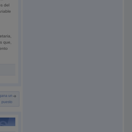
es del
ariable
etaria,
es que,
iento
 gana un
puesto