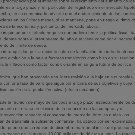
u preocupación por el impacto sobre el crecimiento del aumento de los
nterés a largo plazo y, en particular, del registrado en el mercado hipot
echo, en su comunicado advierte que el endurecimiento de las condic
ncieras en los últimos meses, si se mantiene, pone en riesgo el ritmo d
ra de la economía y, por tanto, del mercado laboral.
u inquietud por el efecto negativo que pudiera tener la política fiscal, t
el debate sobre el presupuesto del año que viene como por el necesar
nto del límite de deuda.
u intranquilidad por la reciente caída de la inflación, dejando de atribui
ente evolución a la baja a factores transitorios como hizo en su reunión
ra la inflación como factor condicionante en su guía futura de política
ómica, que han provocado una ligera revisión a la baja en sus propias
a con una tasa de paro que sigue por encima de sus objetivos y cuya 
disminución de la población activa (efecto desánimo).
sde la reunión de mayo de los tipos a largo plazo, especialmente los d
diante el retraso en el inicio de la reducción de las compras y el
 intervención respecto al consenso del mercado. Ante las dudas -los
n de transmitir la suficiente confianza-, ha optado por ser extremada
ntido, puede que la reunión de diciembre marque el inicio del proceso d
un recorte de, al menos, 10.000 millones de dólares al mes. La reacci