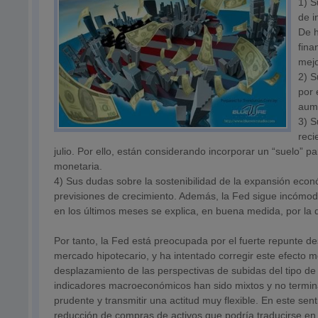
1) S
de i
De h
fina
mejo
2) S
por 
aume
3) S
reci
julio. Por ello, están considerando incorporar un “suelo” pa
monetaria.
4) Sus dudas sobre la sostenibilidad de la expansión econ
previsiones de crecimiento. Además, la Fed sigue incómod
en los últimos meses se explica, en buena medida, por la 
Por tanto, la Fed está preocupada por el fuerte repunte de
mercado hipotecario, y ha intentado corregir este efecto me
desplazamiento de las perspectivas de subidas del tipo de
indicadores macroeconómicos han sido mixtos y no termina
prudente y transmitir una actitud muy flexible. En este se
reducción de compras de activos que podría traducirse en 