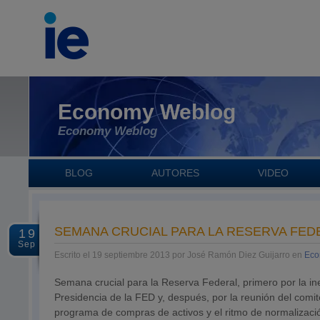
Economy Weblog
Economy Weblog
BLOG
AUTORES
VIDEO
SEMANA CRUCIAL PARA LA RESERVA FED
19
Sep
Escrito el 19 septiembre 2013 por José Ramón Diez Guijarro en
Eco
Semana crucial para la Reserva Federal, primero por la
Presidencia de la FED y, después, por la reunión del com
programa de compras de activos y el ritmo de normalización