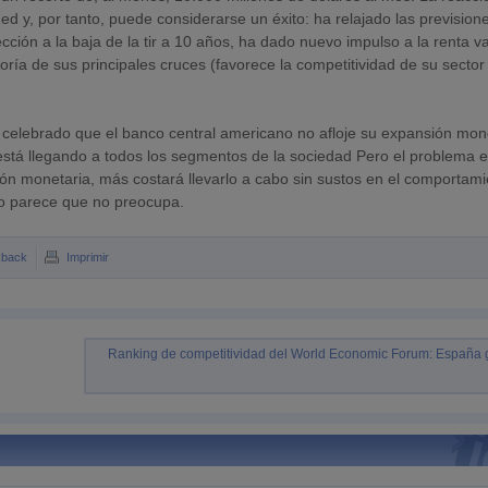
Fed y, por tanto, puede considerarse un éxito: ha relajado las prevision
ección a la baja de la tir a 10 años, ha dado nuevo impulso a la renta v
yoría de sus principales cruces (favorece la competitividad de su sector
an celebrado que el banco central americano no afloje su expansión mon
está llegando a todos los segmentos de la sociedad Pero el problema 
ón monetaria, más costará llevarlo a cabo sin sustos en el comportam
mo parece que no preocupa.
kback
Imprimir
Ranking de competitividad del World Economic Forum: España