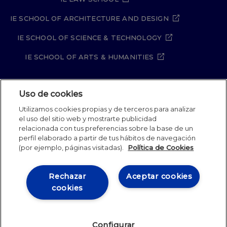
IE SCHOOL OF ARCHITECTURE AND DESIGN
IE SCHOOL OF SCIENCE & TECHNOLOGY
IE SCHOOL OF ARTS & HUMANITIES
Uso de cookies
Aviso legal
Política de Privacidad
Utilizamos cookies propias y de terceros para analizar
Política de Cookies
Política de seguridad
el uso del sitio web y mostrarte publicidad
Student Academic Standards
Canal Compliance
relacionada con tus preferencias sobre la base de un
Site Map
perfil elaborado a partir de tus hábitos de navegación
(por ejemplo, páginas visitadas).
Política de Cookies
IE University 2026
Rechazar
Aceptar cookies
cookies
Configurar