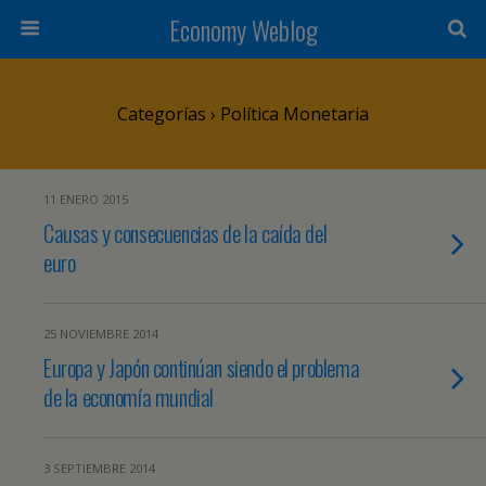
Economy Weblog
Categorías ›
Política Monetaria
11 ENERO 2015
Causas y consecuencias de la caída del
euro
25 NOVIEMBRE 2014
Europa y Japón continúan siendo el problema
de la economía mundial
3 SEPTIEMBRE 2014