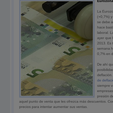
Eurozona:
La Eurozo
(+0,7%) y
se debe a
hace bast
laboral. 
ayer que 
2013. Es t
semana he
0,7% en d
De ahí qu
posibilid
deflación
de deflac
siempre v
empresas 
presión d
aquel punto de venta que les ofrezca más descuentos. Co
precios para intentar aumentar sus ventas.