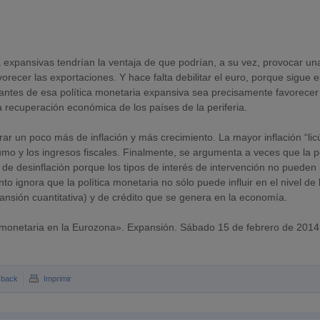
 expansivas tendrían la ventaja de que podrían, a su vez, provocar un
orecer las exportaciones. Y hace falta debilitar el euro, porque sigue 
ntes de esa política monetaria expansiva sea precisamente favorecer
 recuperación económica de los países de la periferia.
r un poco más de inflación y más crecimiento. La mayor inflación “lic
o y los ingresos fiscales. Finalmente, se argumenta a veces que la po
 de desinflación porque los tipos de interés de intervención no pueden 
o ignora que la política monetaria no sólo puede influir en el nivel de 
pansión cuantitativa) y de crédito que se genera en la economía.
 monetaria en la Eurozona». Expansión. Sábado 15 de febrero de 2014
kback
Imprimir