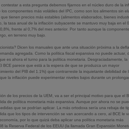
ontestar a esta pregunta debemos fijarnos en el núcleo duro de la inf
e los componentes más volátiles del IPC, como son los alimentos sin el
 que tienen precios más estables (alimentos elaborados, bienes industr
o, la tasa anual de la inflación subyacente se mantuvo muy baja en el 
l 0,8%, frente al 0,7% del mes anterior. Por tanto aunque la component
rgo, en terreno muy bajo.
cionista? Dicen los manuales que ante una situación próxima a la defla
emanda agregada. Como la política fiscal expansiva no puede actuar, 
ue es ahora el turno para la política monetaria. Desgraciadamente, la
El BCE parece que está a la espera de que se produzca un mayor
iento del PIB del 1.1%) que contrarreste la inquietante debilidad de 
 que la inflación puede experimentar niveles bajos durante un prolong
ión de los precios de la UEM, va a ser el principal motivo para que el
ida de política monetaria más expansiva. Aunque por ahora no se pu
edidas que se podrían aplicar. La más ortodoxa sería una rebaja de ti
da que los tipos de intervención se van acercando a cero, al BCE le v
conomía, por lo que quizá deba aplicar una política monetaria más
08 la Reserva Federal de los EEUU (la llamada Gran Expansión Moneta