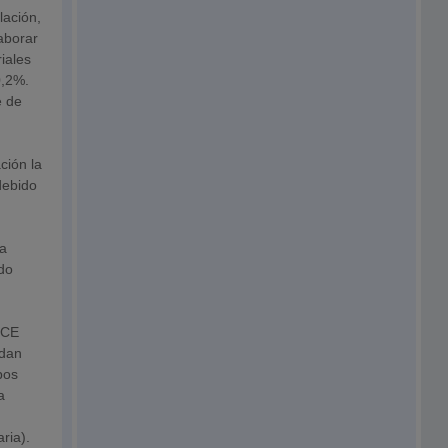
lación,
aborar
iales
0,2%.
e de
ción la
debido
la
ado
 BCE
edan
pos
a
ria).