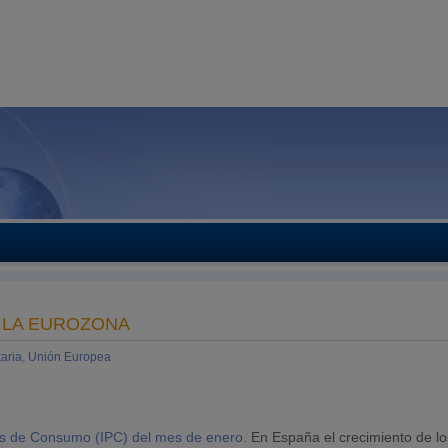
N LA EUROZONA
taria
,
Unión Europea
os de Consumo (IPC) del mes de enero
. En España el crecimiento de lo