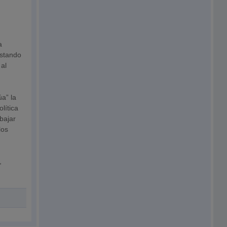
a
estando
 al
úa” la
lítica
bajar
los
,