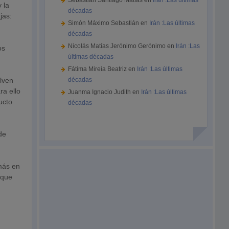
Sebastián Santiago Matías
en
Irán :Las últimas
 la
décadas
jas:
Simón Máximo Sebastián
en
Irán :Las últimas
décadas
Nicolás Matías Jerónimo Gerónimo
en
Irán :Las
os
últimas décadas
Fátima Mireia Beatriz
en
Irán :Las últimas
lven
décadas
ra ello
Juanma Ignacio Judith
en
Irán :Las últimas
ucto
décadas
de
más en
 que