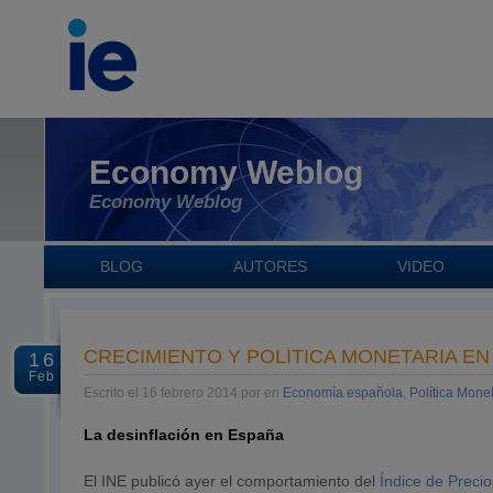
Economy Weblog
Economy Weblog
BLOG
AUTORES
VIDEO
CRECIMIENTO Y POLÍTICA MONETARIA E
16
Feb
Escrito el 16 febrero 2014 por en
Economía española
,
Política Mone
La desinflación en España
El INE publicó ayer el comportamiento del
Índice de Preci