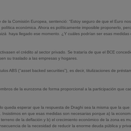
 de la Comisión Europea, sentenció: “Estoy seguro de que el Euro no
e política económica. Ahora es políticamente imposible proponerlo, per
 Quizá haya llegado ese momento. ¿Y cuáles podrían ser esas medidas
vasen el crédito al sector privado. Se trataría de que el BCE conced
sen su traslado a las empresas y hogares.
los ABS (“asset backed securities”), es decir, titulizaciones de présta
embros de la eurozona de forma proporcional a la participación que c
lo queda esperar que la respuesta de Draghi sea la misma que la que 
ta». Insistimos en que esas medidas son necesarias porque a) la econom
terreno de la deflación y b) el crecimiento económico de la zona es m
onsecuencia de la necesidad de reducir la enorme deuda pública y priv