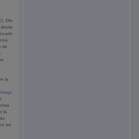
). Ello
e desde
mercado
ormó
e de
a
un
re la
riesgo
i
uchas
o la
ndo
ir los