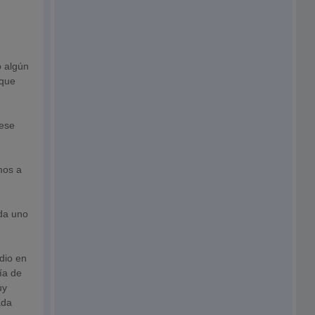
s
o algún
 que
iese
mos a
ada uno
dio en
ía de
uy
ada