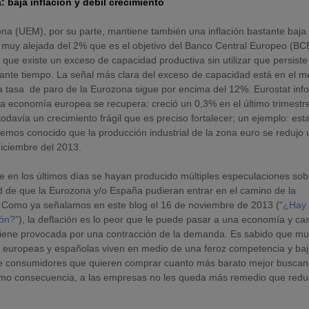
 baja inflación y débil crecimiento
na (UEM), por su parte, mantiene también una inflación bastante baja
 muy alejada del 2% que es el objetivo del Banco Central Europeo (BCE
 que existe un exceso de capacidad productiva sin utilizar que persist
ante tiempo. La señal más clara del exceso de capacidad está en el 
La tasa de paro de la Eurozona sigue por encima del 12%. Eurostat inf
la economía europea se recupera: creció un 0,3% en el último trimestr
odavía un crecimiento frágil que es preciso fortalecer; un ejemplo: est
mos conocido que la producción industrial de la zona euro se redujo 
iciembre del 2013.
e en los últimos días se hayan producido múltiples especulaciones sob
ad de que la Eurozona y/o España pudieran entrar en el camino de la
. Como ya señalamos en este blog el 16 de noviembre de 2013 (“
¿Hay 
ión?
”), la deflación es lo peor que le puede pasar a una economía y cas
iene provocada por una contracción de la demanda. Es sabido que m
europeas y españolas viven en medio de una feroz competencia y baj
e consumidores que quieren comprar cuanto más barato mejor busca
mo consecuencia, a las empresas no les queda más remedio que reduc