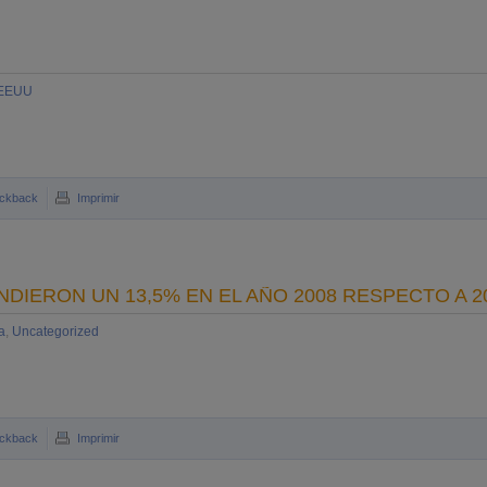
 EEUU
ckback
Imprimir
IERON UN 13,5% EN EL AÑO 2008 RESPECTO A 2
a
,
Uncategorized
ckback
Imprimir