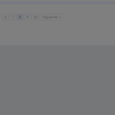
…
6
7
8
9
10
Siguiente »