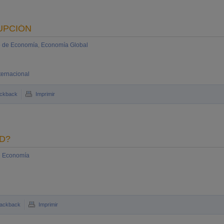
UPCIÓN
o de Economía
,
Economía Global
ternacional
ckback
Imprimir
D?
e Economía
rackback
Imprimir