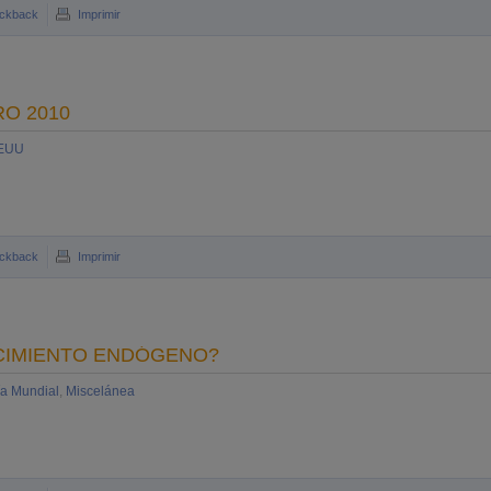
ckback
Imprimir
O 2010
EEUU
ckback
Imprimir
ECIMIENTO ENDÓGENO?
a Mundial
,
Miscelánea