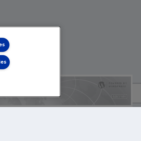
es
ies