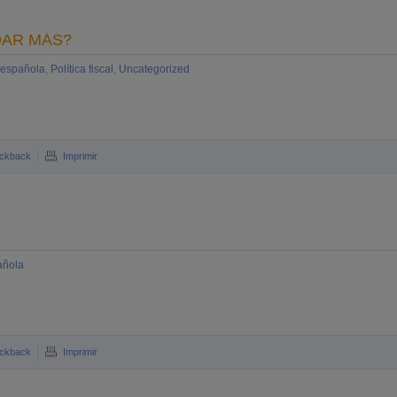
DAR MÁS?
 española
,
Política fiscal
,
Uncategorized
ckback
Imprimir
añola
ckback
Imprimir