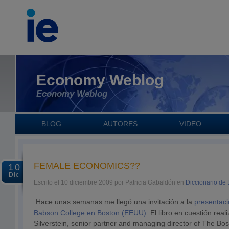
Economy Weblog
Economy Weblog
BLOG
AUTORES
VIDEO
FEMALE ECONOMICS??
10
Dic
Escrito el 10 diciembre 2009 por Patricia Gabaldón en
Diccionario de
Hace unas semanas me llegó una invitación a la
presentaci
Babson College en Boston (EEUU).
El libro en cuestión rea
Silverstein, senior partner and managing director of The Bo