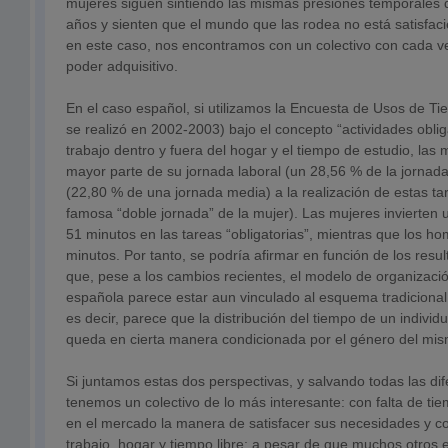
mujeres siguen sintiendo las mismas presiones temporales 
años y sienten que el mundo que las rodea no está satisfac
en este caso, nos encontramos con un colectivo con cada 
poder adquisitivo.
En el caso español, si utilizamos la Encuesta de Usos de Tie
se realizó en 2002-2003) bajo el concepto “actividades obliga
trabajo dentro y fuera del hogar y el tiempo de estudio, las
mayor parte de su jornada laboral (un 28,56 % de la jornad
(22,80 % de una jornada media) a la realización de estas ta
famosa “doble jornada” de la mujer). Las mujeres invierten
51 minutos en las tareas “obligatorias”, mientras que los h
minutos. Por tanto, se podría afirmar en función de los resu
que, pese a los cambios recientes, el modelo de organizaci
española parece estar aun vinculado al esquema tradicional 
es decir, parece que la distribución del tiempo de un individu
queda en cierta manera condicionada por el género del mis
Si juntamos estas dos perspectivas, y salvando todas las dif
tenemos un colectivo de lo más interesante: con falta de t
en el mercado la manera de satisfacer sus necesidades y
trabajo, hogar y tiempo libre; a pesar de que muchos otros 