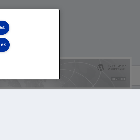
es
ies