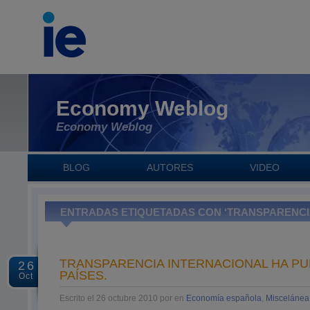
Economy Weblog
Economy Weblog
BLOG
AUTORES
VIDEO
ENTRADAS ETIQUETADAS CON ‘TRANSPARENCI
TRANSPARENCIA INTERNACIONAL HA PU
26
PAÍSES.
Oct
Escrito el 26 octubre 2010 por en
Economía española
,
Miscelánea