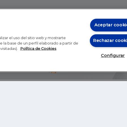
Aceptar cooki
izar el uso del sitio web y mostrarte
Rechazar cook
 la base de un perfil elaborado a partir de
visitadas).
Política de Cookies
Configurar
Blog
Autores
Video
Inicio
RSS
GHER EDUCATION
IE UNIVERSITY
S
IE LAW SCHOOL