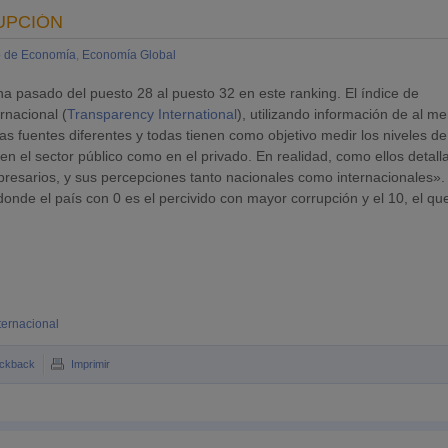
UPCIÓN
o de Economía
,
Economía Global
a pasado del puesto 28 al puesto 32 en este ranking. El índice de
rnacional (
Transparency International
), utilizando información de al m
s fuentes diferentes y todas tienen como objetivo medir los niveles de
 en el sector público como en el privado. En realidad, como ellos detall
presarios, y sus percepciones tanto nacionales como internacionales».
donde el país con 0 es el percivido con mayor corrupción y el 10, el qu
ternacional
ckback
Imprimir