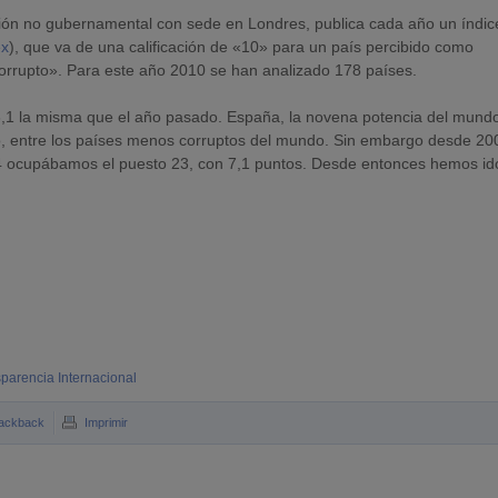
ción no gubernamental con sede en Londres, publica cada año un índic
ex
), que va de una calificación de «10» para un país percibido como
orrupto». Para este año 2010 se han analizado 178 países.
6,1 la misma que el año pasado. España, la novena potencia del mund
anto, entre los países menos corruptos del mundo. Sin embargo desde 20
4 ocupábamos el puesto 23, con 7,1 puntos. Desde entonces hemos id
parencia Internacional
ackback
Imprimir