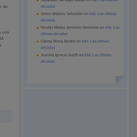
Sebastián Santiago Matías
en
Irán :Las últimas
e de
décadas
Simón Máximo Sebastián
en
Irán :Las últimas
décadas
Nicolás Matías Jerónimo Gerónimo
en
Irán :Las
o con
últimas décadas
04
Fátima Mireia Beatriz
en
Irán :Las últimas
o
décadas
Juanma Ignacio Judith
en
Irán :Las últimas
décadas