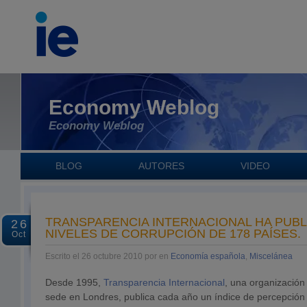
Economy Weblog
Economy Weblog
BLOG
AUTORES
VIDEO
TRANSPARENCIA INTERNACIONAL HA PUB
26
NIVELES DE CORRUPCIÓN DE 178 PAÍSES.
Oct
Escrito el 26 octubre 2010 por en
Economía española
,
Miscelánea
Desde 1995,
Transparencia Internacional
, una organizació
sede en Londres, publica cada año un índice de percepción 