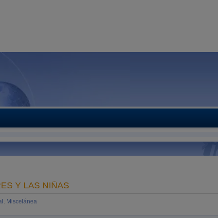
RES Y LAS NIÑAS
al
,
Miscelánea