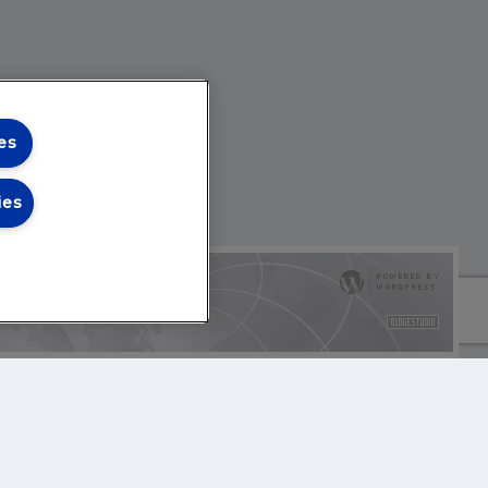
es
ies