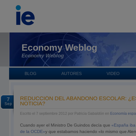
Economy Weblog
Economy Weblog
BLOG
AUTORES
VIDEO
REDUCCIÓN DEL ABANDONO ESCOLAR: ¿E
7
NOTICIA?
Sep
Escrito el 7 septiembre 2012 por Patricia Gabaldón en
Economía espa
Cuando ayer el Ministro De Guindos decía que
«España iba 
de la OCDE»
y que estabamos haciendo «lo mismo que Alem