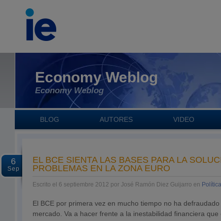
Economy Weblog
Economy Weblog
BLOG
AUTORES
VIDEO
EL BCE SIENTA LAS BASES PARA LA SOLUC
6
PROBLEMAS EN LA ZONA EURO
Sep
Escrito el 6 septiembre 2012 por José Ramón Diez Guijarro en
Polític
El BCE por primera vez en mucho tiempo no ha defraudado l
mercado. Va a hacer frente a la inestabilidad financiera que