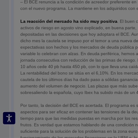
– El BCE renuncia a la condición de acreedor preferente en
con el nuevo programa. La mantiene en los adquiridos con e
La reacción del mercado ha sido muy positiva
. El buen 
activos de riesgo en agosto vino explicado, en buena parte,
depositadas en las decisiones que hoy adoptara el BCE. Aunq
dicho mes la cautela se impuso por el temor a una nueva de
expectativas son hechos y los mercados de deuda pública per
variable lo celebran con alzas. En deuda periférica, hemos as
jornada consecutiva con reducción de las primas de riesgo.
10 años cede 40 pb hasta 450 pb, con lo que lleva una caí
La rentabilidad del bono se sitúa en el 6,10%. En los mercad
cautela de los últimos días ha dado paso a sólidas gananci
aumento del volumen de negocio. Las plazas que más suben 
sobresaliendo la española, cuyo Ibex ha subido más de un 
Por tanto, la decisión del BCE es acertada. El programa es s
aspectos para ser eficaz en contener las tensiones de la deu
tiempo para que las medidas puestas en marcha por los res
frutos. Es verdad que estamos hablando de una condición 
suficiente para la solución de los problemas en la zona euro
funcionamiento de los mercados financieros en la UEM o, lo