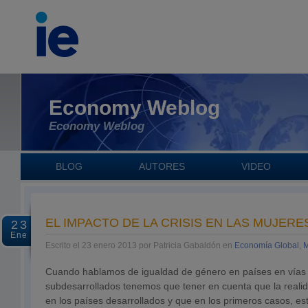
Economy Weblog
Economy Weblog
BLOG
AUTORES
VIDEO
EL IMPACTO DE LA CRISIS EN LAS MUJERE
23
Ene
Escrito el 23 enero 2013 por Patricia Gabaldón en
Economía Global
,
M
Cuando hablamos de igualdad de género en países en vías 
subdesarrollados tenemos que tener en cuenta que la reali
en los países desarrollados y que en los primeros casos, 