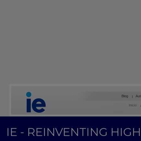
Blog
Aut
Inicio
IE - REINVENTING HI