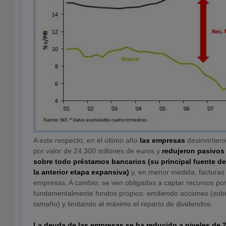
A este respecto, en el último año
las empresas
desinvirtiero
por valor de 24.300 millones de euros y
redujeron pasivos 
sobre todo préstamos bancarios (su principal fuente de
la anterior etapa expansiva)
y, en menor medida, facturas
empresas. A cambio, se ven obligadas a captar recursos por 
fundamentalmente fondos propios: emitiendo acciones (sob
tamaño) y limitando al máximo el reparto de dividendos.
La deuda de las empresas se ha reducido a niveles de 