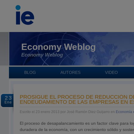
Economy Weblog
Economy Weblog
BLOG
AUTORES
VIDEO
PROSIGUE EL PROCESO DE REDUCCIÓN D
23
ENDEUDAMIENTO DE LAS EMPRESAS EN 
Ene
Escrito el 23 enero 2013 por José Ramón Diez Guijarro en
Economía 
El proceso de desapalancamiento es un factor clave para lo
duradera de la economía, con un crecimiento sólido y sosten