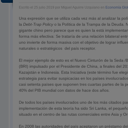
Escrito el 25 julio 2019 por Miguel Aguirre Uzquiano en
Economía Glo
Una expresión que se utiliza cada vez más al analizar la polí
la
Debt-Trap Policy
o la Política de la Trampa de la Deuda. N
gigante chino pero parece que es quien la está implementa
forma más efectiva: Se trataría de una relación bilateral ent
uno invierte de forma masiva con el objetivo de lograr influen
naturales o estratégicos del país receptor.
El mejor ejemplo de esto es el Nuevo Cinturón de la Seda /Be
(BRI) impulsado por el Presidente de China, a finales del 
Kazajstán e Indonesia. Esta Iniciativa (este término fue elegi
estrategia para evitar suspicacias en los países involucrado
casi setenta países que suponen tres cuartas partes de la p
40% del PIB mundial con datos de hace dos años.
De todos los países involucrados uno de los más citados para
implementación de esta teoría ha sido Sri Lanka, el pequeñ
situado en el centro de las rutas comerciales entre Asia y O
En 2008 las autoridades del país aceptaron un préstamo de