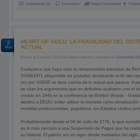
Comentarios (0)
Comentario
Enlace Permanente
Trackb
HEART OF GOLD: LA FRAGILIDAD DEL SIS
2
ACTUAL
Mar
Escrito el 2 marzo 2019 por Miguel Aguirre Uzquiano en
Economía Gl
Cualquiera que haya visto la retransmisión televisiva de Ric
15/08/1971 (disponible en youtube) declarando el fin del ca
oro por USD35 se dará cuenta de lo actual que parece. A pe
se citan los argumentos que en definitiva acabaron con el s
creado en 1944 en la conferencia de Bretton Woods : Graba
destino a EEUU, evitar utilizar la moneda como devaluación
medidas proteccionistas, populismo, los Estados Unidos p
Probablemente desde el 04 de Julio de 1776, lo que sucedi
es lo más cercano a una Suspensión de Pagos que ha reali
su historia. El patrón oro en vigor desde mediados del siglo X