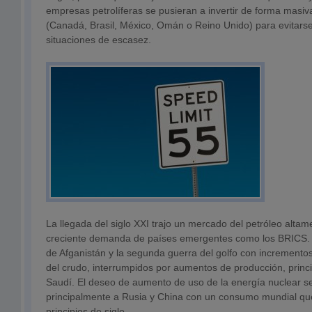
empresas petrolíferas se pusieran a invertir de forma mas
(Canadá, Brasil, México, Omán o Reino Unido) para evitarse
situaciones de escasez.
La llegada del siglo XXI trajo un mercado del petróleo altame
creciente demanda de países emergentes como los BRICS. El
de Afganistán y la segunda guerra del golfo con incrementos
del crudo, interrumpidos por aumentos de producción, princ
Saudí. El deseo de aumento de uso de la energía nuclear s
principalmente a Rusia y China con un consumo mundial que
principios de siglo.