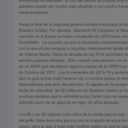
economías occidentales. El uso del carbón ya estaba muy e
petróleo resultó ser mucho más eficiente y con mucho meno
medioambiental.
Hasta el final de la segunda guerra mundial el principal pro
Estados Unidos. Por ejemplo, Standard Oil Company of New
convirtió en la Exxon se había constituido en 1870 entre otr
Rockefeller. La cuestión es que la demanda norteamericana
con lo que el país empezó a importar masivamente desde el 
de Oriente Medio. Hasta la década de los 70 el suministro d
petróleo parecía ilimitado. Esto cambió radicalmente con la
de un 400% que decidieron algunos países de la OPEP tras l
de Octubre de 1973. Los incrementos de 1973-74 y poster
(por la guerra Irán-Irak) hicieron ver a muchos países lo 
dependientes que eran del petróleo. Si alguien se ha pregu
límite de velocidad de 55 millas en los Estados Unidos es f
muchas medidas que la administración Carter trato de impl
estando como se ve algunas en vigor 42 años después.
Los 80 y los 90 trajeron ocho años de la citada guerra Irán –
del golfo. Esta duro muy poco y con un impacto de poca dur
negro, pero lo que si trajo este conflicto bélico es que la ma