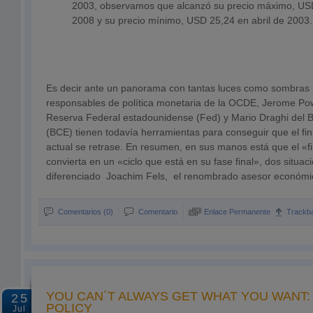
2003, observamos que alcanzó su precio máximo, USD 
2008 y su precio mínimo, USD 25,24 en abril de 2003.
Es decir ante un panorama con tantas luces como sombras
responsables de política monetaria de la OCDE, Jerome Powe
Reserva Federal estadounidense (Fed) y Mario Draghi del 
(BCE) tienen todavía herramientas para conseguir que el fina
actual se retrase. En resumen, en sus manos está que el «fi
convierta en un «ciclo que está en su fase final», dos situa
diferenciado Joachim Fels, el renombrado asesor económi
Comentarios (0)
Comentario
Enlace Permanente
Trackb
YOU CAN´T ALWAYS GET WHAT YOU WANT:
25
POLICY
Jul