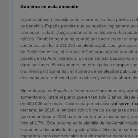
Gobierno en mala dirección
España también necesita más reformas. La fase positiva del 
se beneficia España permite que se puedan implantar nue
la competitividad. Desgraciadamente, el Gobierno ha optad
público. También porque ha optado por hacer crecer el empl
contentos con los 3.211.000 empleados públicos, que apare
de Población Activa, el viernes el Gobierno aprobó una ofe
puestos en la Administración. En este sentido España va en 
otras naciones. Efectivamente, en otros países europeos se 
o al menos no aumentar, el número de empleados público
necesaria para reducir el gasto público y con este ahorro dism
Sin embargo, en España, el número de funcionarios y asimi
aumentando, hasta el punto que en tan solo 5 años, desde 2
en 300.000 personas. Desde una perspectiva
slot server th
cercana, en 2018, el empleo público creció a una tasa des
que remontarse a 2003 para encontrar una tasa mayor), mie
hizo al 2,7%. Este repunte en la plantilla de las Administrac
incremento desorbitado del gasto público. Si este no se fre
impondría unos recortes tales que obligarían a hacer un ajus