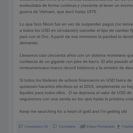
endeudaba de forma continua y creciente al tener un enorm
guerra de Vietnam, que duró hasta 1975.
Lo que hizo Nixon fue en vez de suspender pagos (no tenía
a todos los USD en circulación) cancelar el tipo de cambio f
país con el Oro. A partir de ese momento la paridad la decidir
demanda.
Llevamos casi cincuenta años con un sistema monetario que
confianza de un gigante con pies de barro. El año pasado el 
norteamericano marco récord históricos y la emisión de deu
Si todos los titulares de activos financieros en USD fuera d
quisiesen hacerlos efectivos en el 2019, simplemente no h
liquidez para todos ellos. O se deprecia el valor de USD de f
seguiremos con una venda en los ojos hasta la próxima crisi
Keep me searching for a heart of gold and I’m getting old
Comentarios (0)
Comentario
Enlace Permanente
Trackb