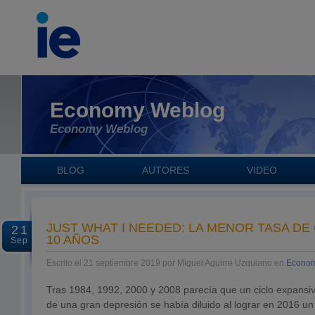
Economy Weblog
Economy Weblog
BLOG
AUTORES
VIDEO
JUST WHAT I NEEDED: LA MENOR TASA DE
21
10 AÑOS
Sep
Escrito el 21 septiembre 2019 por Miguel Aguirre Uzquiano en
Econom
Tras 1984, 1992, 2000 y 2008 parecía que un ciclo expansi
de una gran depresión se había diluido al lograr en 2016 un