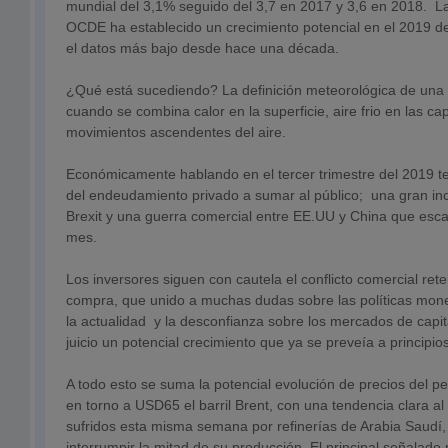
mundial del 3,1% seguido del 3,7 en 2017 y 3,6 en 2018. La
OCDE ha establecido un crecimiento potencial en el 2019 d
el datos más bajo desde hace una década.
¿Qué está sucediendo? La definición meteorológica de una 
cuando se combina calor en la superficie, aire frio en las c
movimientos ascendentes del aire.
Económicamente hablando en el tercer trimestre del 2019 
del endeudamiento privado a sumar al público; una gran in
Brexit y una guerra comercial entre EE.UU y China que esc
mes.
Los inversores siguen con cautela el conflicto comercial re
compra, que unido a muchas dudas sobre las políticas mon
la actualidad y la desconfianza sobre los mercados de capit
juicio un potencial crecimiento que ya se preveía a principi
A todo esto se suma la potencial evolución de precios del pet
en torno a USD65 el barril Brent, con una tendencia clara al
sufridos esta misma semana por refinerías de Arabia Saudí, 
interrumpir la mitad de su producción. El principal señalado