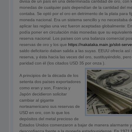
divisa de un país en una determinada cantidad de oro, con lo
monedas de cualquier país dependían de la cantidad del me
contaba. Se optó por el oro en detrimento de la plata para fi
moneda nacional. Era un sistema sencillo y no necesitaba
aplicar las reglas una vez fueron aceptadas globalmente: En
podía poner en circulación más monedas que su equivalent
reserva nacional. Los países con una balanza comercial pos
reservas de oro y los que
https://nakataka.main.jp/slot-serve
saldo deficitario daban salida a las suyas. EEUU ofrecía a
reserva, y ésta hacía las veces del oro, sustituyéndolo, pe
paridad con él (los citados USD 35 por onza ).
A principios de la década de los
setenta dos países exportadores
como eran y son, Francia y
Japón decidieron solicitar
cambiar al gigante
norteamericano sus reservas de
USD en oro, con lo que los
depósitos del metal precioso de
Estados Unidos comenzaron a bajar de manera alarmante y
desconfianza frente a la moneda estadounidense. En 1971 