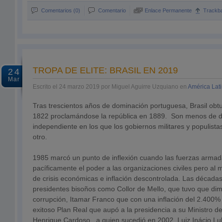
Comentarios (0)
Comentario
Enlace Permanente
Trackb
TROPA DE ELITE: BRASIL EN 2019
24
Mar
Escrito el 24 marzo 2019 por Miguel Aguirre Uzquiano en
América Lat
Tras trescientos años de dominación portuguesa, Brasil ob
1822 proclamándose la república en 1889. Son menos de do
independiente en los que los gobiernos militares y populist
otro.
1985 marcó un punto de inflexión cuando las fuerzas armad
pacíficamente el poder a las organizaciones civiles pero al
de crisis económicas e inflación descontrolada. Las décadas
presidentes bisoños como Collor de Mello, que tuvo que dim
corrupción, Itamar Franco que con una inflación del 2.400%
exitoso Plan Real que aupó a la presidencia a su Ministro 
Henrique Cardoso , a quien sucedió en 2002 Luiz Inácio Lul