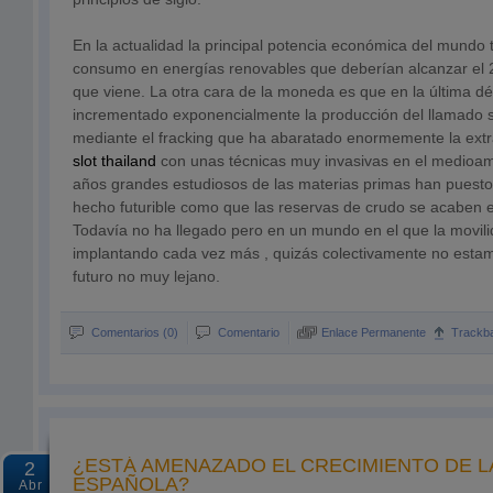
En la actualidad la principal potencia económica del mundo 
consumo en energías renovables que deberían alcanzar el 2
que viene. La otra cara de la moneda es que en la última d
incrementado exponencialmente la producción del llamado s
mediante el fracking que ha abaratado enormemente la extr
slot thailand
con unas técnicas muy invasivas en el medioa
años grandes estudiosos de las materias primas han puesto
hecho futurible como que las reservas de crudo se acaben
Todavía no ha llegado pero en un mundo en el que la movilid
implantando cada vez más , quizás colectivamente no esta
futuro no muy lejano.
Comentarios (0)
Comentario
Enlace Permanente
Trackb
¿ESTÁ AMENAZADO EL CRECIMIENTO DE L
2
ESPAÑOLA?
Abr