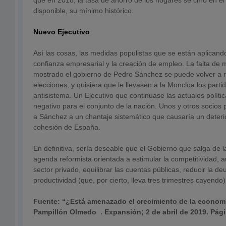
que en 2018, la tasa de ahorro de los hogares se cifró en e
disponible, su mínimo histórico.
Nuevo Ejecutivo
Así las cosas, las medidas populistas que se están aplicando
confianza empresarial y la creación de empleo. La falta de
mostrado el gobierno de Pedro Sánchez se puede volver a re
elecciones, y quisiera que le llevasen a la Moncloa los part
antisistema. Un Ejecutivo que continuase las actuales políti
negativo para el conjunto de la nación. Unos y otros socios
a Sánchez a un chantaje sistemático que causaría un deterio
cohesión de España.
En definitiva, sería deseable que el Gobierno que salga de 
agenda reformista orientada a estimular la competitividad, 
sector privado, equilibrar las cuentas públicas, reducir la de
productividad (que, por cierto, lleva tres trimestres cayendo)
Fuente: “¿Está amenazado el crecimiento de la econom
Pampillón Olmedo . Expansión; 2 de abril de 2019. Pági