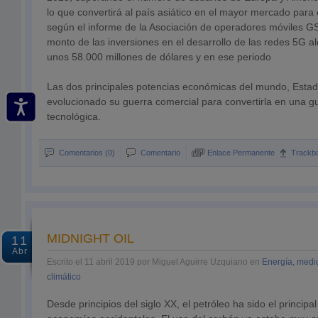
lo que convertirá al país asiático en el mayor mercado para
según el informe de la Asociación de operadores móviles G
monto de las inversiones en el desarrollo de las redes 5G a
unos 58.000 millones de dólares y en ese periodo
Las dos principales potencias económicas del mundo, Estad
evolucionado su guerra comercial para convertirla en una g
tecnológica.
Comentarios (0)
Comentario
Enlace Permanente
Trackb
MIDNIGHT OIL
11
Abr
Escrito el 11 abril 2019 por Miguel Aguirre Uzquiano en
Energía, medi
climático
Desde principios del siglo XX, el petróleo ha sido el principa