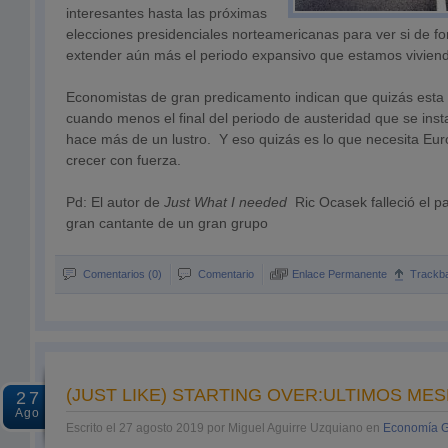
interesantes hasta las próximas
elecciones presidenciales norteamericanas para ver si de fo
extender aún más el periodo expansivo que estamos vivien
Economistas de gran predicamento indican que quizás esta s
cuando menos el final del periodo de austeridad que se insta
hace más de un lustro. Y eso quizás es lo que necesita Eu
crecer con fuerza.
Pd: El autor de
Just What I needed
Ric Ocasek falleció el 
gran cantante de un gran grupo
Comentarios (0)
Comentario
Enlace Permanente
Trackb
(JUST LIKE) STARTING OVER:ULTIMOS MES
27
Ago
Escrito el 27 agosto 2019 por Miguel Aguirre Uzquiano en
Economía G