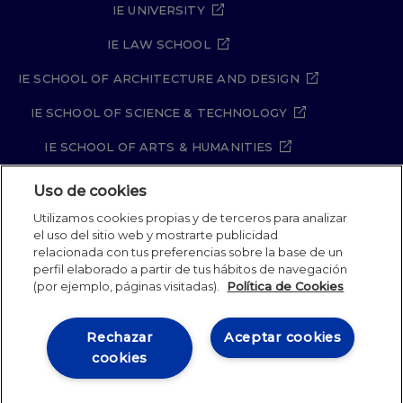
IE UNIVERSITY
IE LAW SCHOOL
IE SCHOOL OF ARCHITECTURE AND DESIGN
IE SCHOOL OF SCIENCE & TECHNOLOGY
IE SCHOOL OF ARTS & HUMANITIES
Uso de cookies
Utilizamos cookies propias y de terceros para analizar
Aviso legal
Política de Privacidad
el uso del sitio web y mostrarte publicidad
Política de Cookies
Política de seguridad
relacionada con tus preferencias sobre la base de un
Student Academic Standards
Canal Compliance
perfil elaborado a partir de tus hábitos de navegación
(por ejemplo, páginas visitadas).
Política de Cookies
IE University 2026
Rechazar
Aceptar cookies
cookies