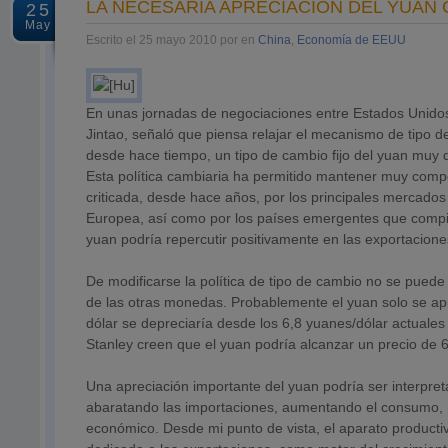
LA NECESARIA APRECIACIÓN DEL YUAN 
25
May
Escrito el 25 mayo 2010 por en
China
,
Economía de EEUU
En unas jornadas de negociaciones entre Estados Unidos 
Jintao, señaló que piensa relajar el mecanismo de tipo 
desde hace tiempo, un tipo de cambio fijo del yuan muy
Esta política cambiaria ha permitido mantener muy compe
criticada, desde hace años, por los principales mercad
Europea, así como por los países emergentes que compite
yuan podría repercutir positivamente en las exportacio
De modificarse la política de tipo de cambio no se pued
de las otras monedas. Probablemente el yuan solo se ap
dólar se depreciaría desde los 6,8 yuanes/dólar actuale
Stanley creen que el yuan podría alcanzar un precio de 6
Una apreciación importante del yuan podría ser interpret
abaratando las importaciones, aumentando el consumo, me
económico. Desde mi punto de vista, el aparato product