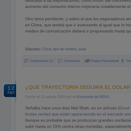
dedicada a las exportaciones, como motor del crecimient
aumento del consumo interno mejoraría notablemente el 
Otro tema pendiente, y sobre el que los negociadores ame
en China, que tendrá que ir avanzando al igual que lo hiz
medios de comunicación deberá ir progresando hasta qu
Etiquetas:
China
,
tipo de cambio
,
yuan
Comentarios (7)
Comentario
Enlace Permanente
Tra
¿QUÉ TRAYECTORIA SEGUIRÁ EL DÓLAR
12
Ago
Escrito el 12 agosto 2009 por en
Economía de EEUU
Señalba hace unos días Neil Shah, en un artículo (
Good 
brotes verdes que están apareciemdo en el mercado a
Aunque es probable que se produzcan grandes oscilacion
subir hasta un 15% contra otras monedas, especialmente 