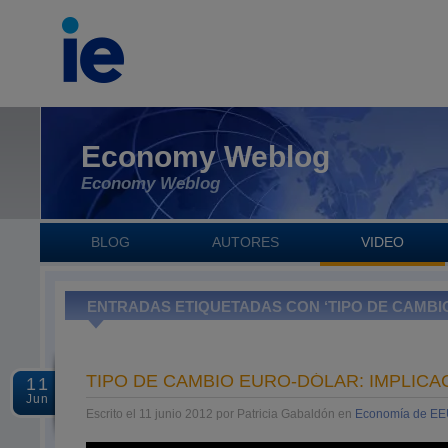
Economy Weblog
Economy Weblog
BLOG
AUTORES
VIDEO
ENTRADAS ETIQUETADAS CON ‘TIPO DE CAMBI
TIPO DE CAMBIO EURO-DÓLAR: IMPLICA
11
Jun
Escrito el 11 junio 2012 por Patricia Gabaldón en
Economía de E