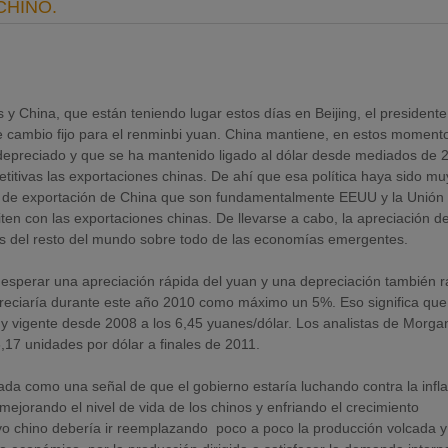
CHINO.
y China, que están teniendo lugar estos días en Beijing, el president
de cambio fijo para el renminbi yuan. China mantiene, en estos moment
 depreciado y que se ha mantenido ligado al dólar desde mediados de 
titivas las exportaciones chinas. De ahí que esa política haya sido mu
os de exportación de China que son fundamentalmente EEUU y la Unión
n con las exportaciones chinas. De llevarse a cabo, la apreciación de
nes del resto del mundo sobre todo de las economías emergentes.
e esperar una apreciación rápida del yuan y una depreciación también r
reciaría durante este año 2010 como máximo un 5%. Eso significa que
s y vigente desde 2008 a los 6,45 yuanes/dólar. Los analistas de Morga
,17 unidades por dólar a finales de 2011.
ada como una señal de que el gobierno estaría luchando contra la infla
jorando el nivel de vida de los chinos y enfriando el crecimiento
ivo chino debería ir reemplazando poco a poco la producción volcada y