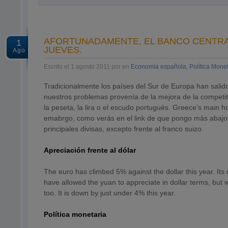
AFORTUNADAMENTE, EL BANCO CENTRAL
1
JUEVES.
Ago
Escrito el 1 agosto 2011 por en
Economía española
,
Política Mone
Tradicionalmente los países del Sur de Europa han salid
nuestros problemas provenía de la mejora de la competi
la peseta, la lira o el escudo portugués. Greece’s main h
emabrgo, como verás en el link de que pongo más abajo,
principales divisas, excepto frente al franco suizo.
Apreciación frente al dólar
The euro has climbed 5% against the dollar this year. It
have allowed the yuan to appreciate in dollar terms, but 
too. It is down by just under 4% this year.
Política monetaria