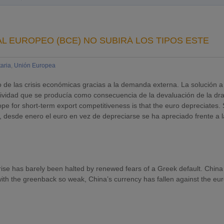
 EUROPEO (BCE) NO SUBIRÁ LOS TIPOS ESTE
taria
,
Unión Europea
o de las crisis económicas gracias a la demanda externa. La solución a
tividad que se producía como consecuencia de la devaluación de la dr
ope for short-term export competitiveness is that the euro depreciates. 
 desde enero el euro en vez de depreciarse se ha apreciado frente a 
s rise has barely been halted by renewed fears of a Greek default. Chin
with the greenback so weak, China’s currency has fallen against the eu