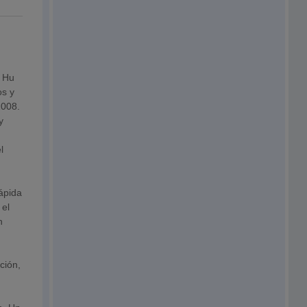
e Hu
os y
2008.
y
l
ápida
 el
n
ción,