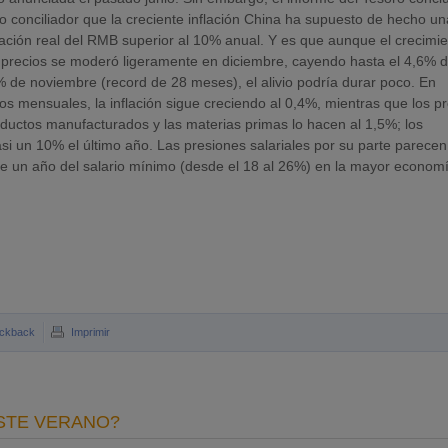
o conciliador que la creciente inflación China ha supuesto de hecho un
ación real del RMB superior al 10% anual. Y es que aunque el crecimi
 precios se moderó ligeramente en diciembre, cayendo hasta el 4,6% 
% de noviembre (record de 28 meses), el alivio podría durar poco. En
os mensuales, la inflación sigue creciendo al 0,4%, mientras que los p
ductos manufacturados y las materias primas lo hacen al 1,5%; los
asi un 10% el último año. Las presiones salariales por su parte parecen
e un año del salario mínimo (desde el 18 al 26%) en la mayor econom
ckback
Imprimir
STE VERANO?