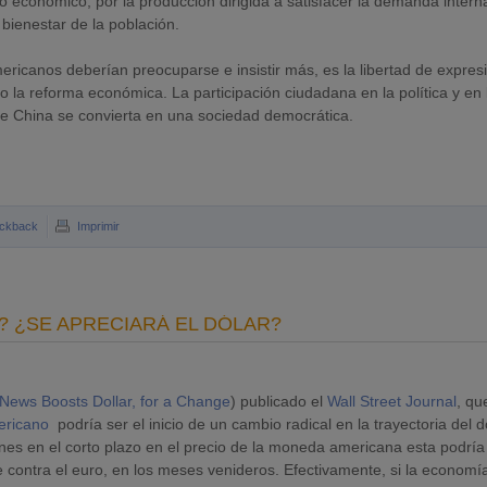
o económico, por la producción dirigida a satisfacer la demanda intern
bienestar de la población.
ricanos deberían preocuparse e insistir más, es la libertad de expres
o la reforma económica. La participación ciudadana en la política y en 
e China se convierta en una sociedad democrática.
ckback
Imprimir
? ¿SE APRECIARÁ EL DÓLAR?
News Boosts Dollar, for a Change
) publicado el
Wall Street Journal
, qu
mericano
podría ser el inicio de un cambio radical en la trayectoria del d
es en el corto plazo en el precio de la moneda americana esta podría
contra el euro, en los meses venideros. Efectivamente, si la economí