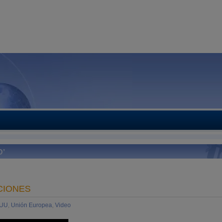
O’
CIONES
EUU
,
Unión Europea
,
Video