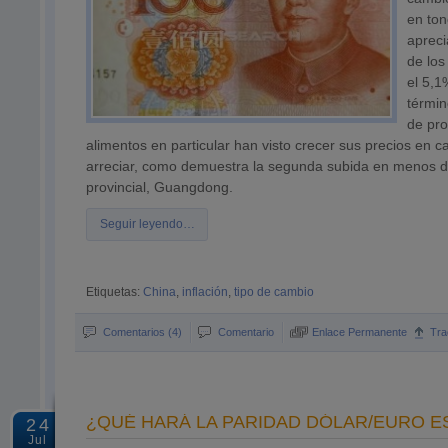
en ton
apreci
de los
el 5,1
términ
de pro
alimentos en particular han visto crecer sus precios en c
arreciar, como demuestra la segunda subida en menos d
provincial, Guangdong.
Seguir leyendo…
Etiquetas:
China
,
inflación
,
tipo de cambio
Comentarios (4)
Comentario
Enlace Permanente
Tra
¿QUÉ HARÁ LA PARIDAD DÓLAR/EURO E
24
Jul