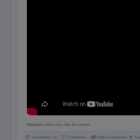
Etiquetas:
dólar
,
euro
,
tipo de cambio
Comentarios (1)
Comentario
Enlace Permanente
Tra