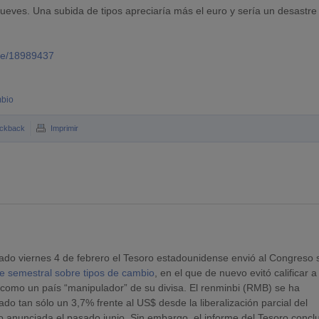
 jueves. Una subida de tipos apreciaría más el euro y sería un desastre
de/18989437
mbio
ckback
Imprimir
ado viernes 4 de febrero el Tesoro estadounidense envió al Congreso 
e semestral sobre tipos de cambio
, en el que de nuevo evitó calificar a
como un país “manipulador” de su divisa. El renminbi (RMB) se ha
ado tan sólo un 3,7% frente al US$ desde la liberalización parcial del
 anunciada el pasado junio. Sin embargo, el informe del Tesoro concl