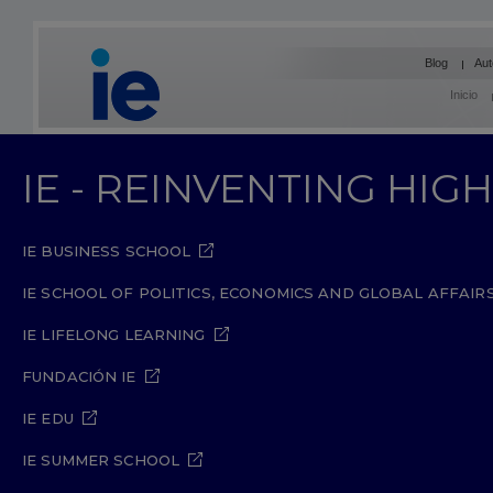
Blog
Aut
Inicio
IE - REINVENTING HI
IE BUSINESS SCHOOL
IE SCHOOL OF POLITICS, ECONOMICS AND GLOBAL AFFAIR
IE LIFELONG LEARNING
FUNDACIÓN IE
IE EDU
IE SUMMER SCHOOL