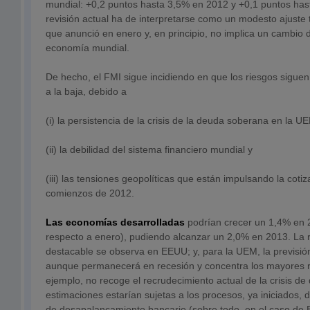
mundial: +0,2 puntos hasta 3,5% en 2012 y +0,1 puntos has
revisión actual ha de interpretarse como un modesto ajuste t
que anunció en enero y, en principio, no implica un cambio d
economía mundial.
De hecho, el FMI sigue incidiendo en que los riesgos sigue
a la baja, debido a
(i) la persistencia de la crisis de la deuda soberana en la U
(ii) la debilidad del sistema financiero mundial y
(iii) las tensiones geopolíticas que están impulsando la coti
comienzos de 2012.
Las economías desarrolladas
podrían crecer un 1,4% en 
respecto a enero), pudiendo alcanzar un 2,0% en 2013. La r
destacable se observa en EEUU; y, para la UEM, la previsi
aunque permanecerá en recesión y concentra los mayores ri
ejemplo, no recoge el recrudecimiento actual de la crisis de
estimaciones estarían sujetas a los procesos, ya iniciados, d
de desapalancamiento bancario (sobre todo, en el caso de E