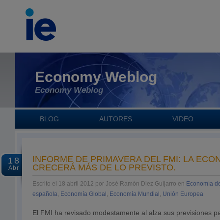
Economy Weblog
Economy Weblog
BLOG
AUTORES
VIDEO
INFORME DE PRIMAVERA DEL FMI: LA ECO
18
CRECERÁ MÁS DE LO PREVISTO.
Abr
Escrito el 18 abril 2012 por José Ramón Diez Guijarro en
Economía d
española
,
Economía Global
,
Economía Mundial
,
Unión Europea
El FMI ha revisado modestamente al alza sus previsiones pa