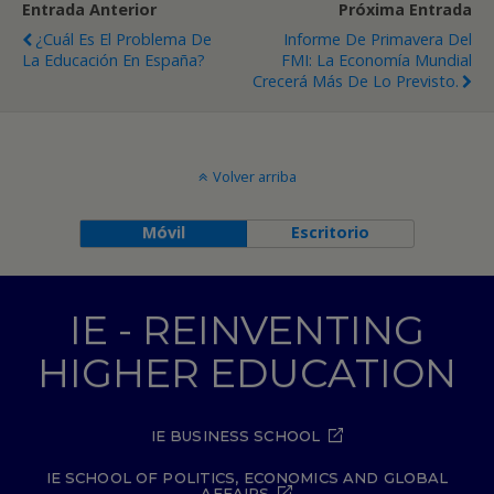
Entrada Anterior
Próxima Entrada
¿Cuál Es El Problema De
Informe De Primavera Del
La Educación En España?
FMI: La Economía Mundial
Crecerá Más De Lo Previsto.
Volver arriba
Móvil
Escritorio
IE - REINVENTING
HIGHER EDUCATION
IE BUSINESS SCHOOL
IE SCHOOL OF POLITICS, ECONOMICS AND GLOBAL
AFFAIRS