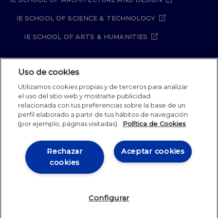
IE SCHOOL OF SCIENCE & TECHNOLOGY
IE SCHOOL OF ARTS & HUMANITIES
Uso de cookies
Aviso legal
Política de Privacidad
Utilizamos cookies propias y de terceros para analizar
Política de Cookies
Política de seguridad
el uso del sitio web y mostrarte publicidad
Student Academic Standards
Canal Compliance
relacionada con tus preferencias sobre la base de un
Site Map
perfil elaborado a partir de tus hábitos de navegación
(por ejemplo, páginas visitadas).
Política de Cookies
IE University 2026
Rechazar
Aceptar cookies
cookies
Configurar