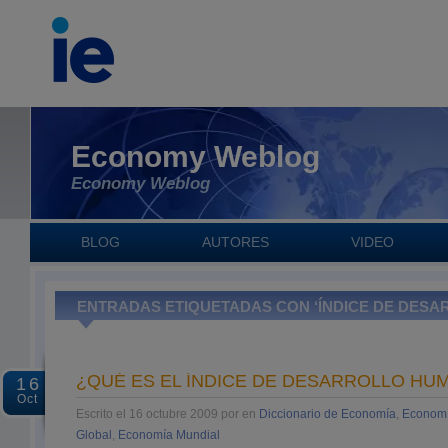
Economy Weblog
Economy Weblog
BLOG
AUTORES
VIDEO
ENTRADAS ETIQUETADAS CON ‘ÍNDICE DE DES
¿QUÉ ES EL ÍNDICE DE DESARROLLO HUM
16
Oct
Escrito el 16 octubre 2009 por en
Diccionario de Economía
,
Economí
Global
,
Economía Mundial