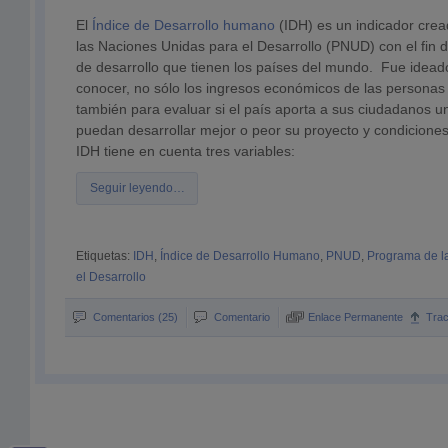
El
Índice de Desarrollo humano
(IDH) es un indicador cre
las Naciones Unidas para el Desarrollo (PNUD) con el fin d
de desarrollo que tienen los países del mundo.
Fue ideado
conocer, no sólo los ingresos económicos de las personas 
también para evaluar si el país aporta a sus ciudadanos 
puedan desarrollar mejor o peor su proyecto y condiciones
IDH tiene en cuenta tres variables:
Seguir leyendo…
Etiquetas:
IDH
,
Índice de Desarrollo Humano
,
PNUD
,
Programa de l
el Desarrollo
Comentarios (25)
Comentario
Enlace Permanente
Tra