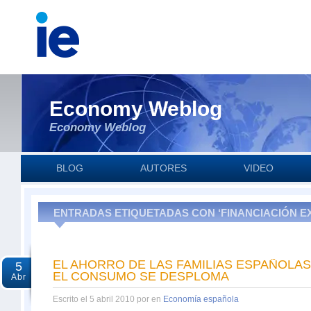
Economy Weblog
Economy Weblog
BLOG
AUTORES
VIDEO
ENTRADAS ETIQUETADAS CON ‘FINANCIACIÓN E
EL AHORRO DE LAS FAMILIAS ESPAÑOLAS
5
EL CONSUMO SE DESPLOMA
Abr
Escrito el 5 abril 2010 por en
Economía española