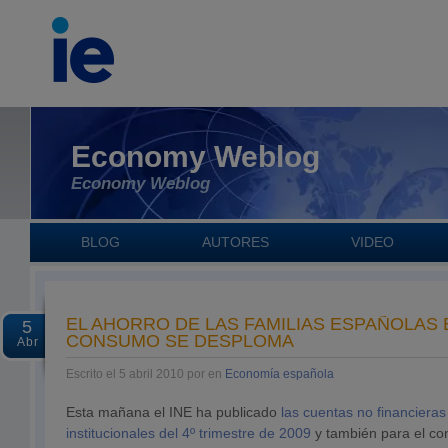
Economy Weblog
Economy Weblog
BLOG
AUTORES
VIDEO
EL AHORRO DE LAS FAMILIAS ESPAÑOLAS 
5
CONSUMO SE DESPLOMA
Abr
Escrito el 5 abril 2010 por en
Economía española
Esta mañana el INE ha publicado
las cuentas no financieras
institucionales del 4º trimestre de 2009
y también para el co