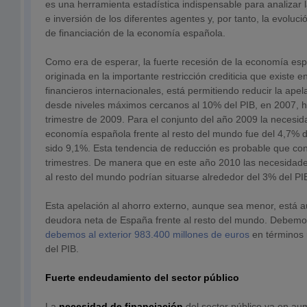
es una herramienta estadística indispensable para analizar 
e inversión de los diferentes agentes y, por tanto, la evoluc
de financiación de la economía española.
Como era de esperar, la fuerte recesión de la economía esp
originada en la importante restricción crediticia que existe 
financieros internacionales, está permitiendo reducir la apel
desde niveles máximos cercanos al 10% del PIB, en 2007, ha
trimestre de 2009. Para el conjunto del año 2009 la necesida
economía española frente al resto del mundo fue del 4,7% 
sido 9,1%. Esta tendencia de reducción es probable que con
trimestres. De manera que en este año 2010 las necesidades
al resto del mundo podrían situarse alrededor del 3% del PI
Esta apelación al ahorro externo, aunque sea menor, está 
deudora neta de España frente al resto del mundo. Debemo
debemos al exterior 983.400 millones de euros
en términos 
del PIB.
Fuerte endeudamiento del sector público
La
necesidad de financiación
del sector público va en au