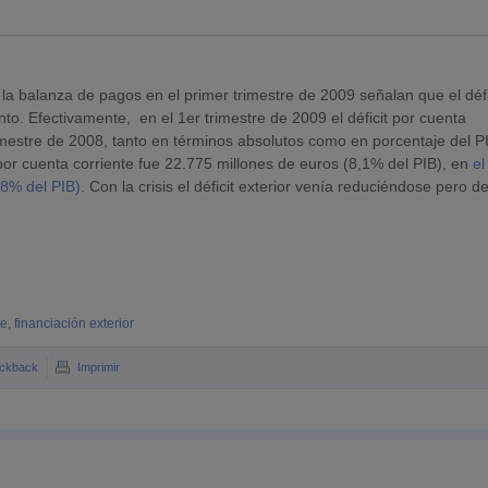
 la balanza de pagos en el primer trimestre de 2009 señalan que el défi
to. Efectivamente, en el 1er trimestre de 2009 el déficit por cuenta
imestre de 2008, tanto en términos absolutos como en porcentaje del P
t por cuenta corriente fue 22.775 millones de euros (8,1% del PIB), en
el
,8% del PIB).
Con la crisis el déficit exterior venía reduciéndose pero d
te
,
financiación exterior
ckback
Imprimir