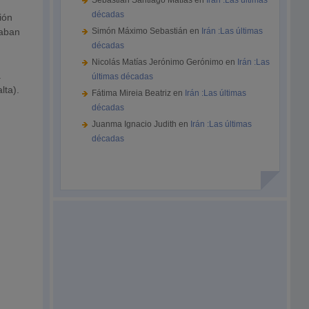
Sebastián Santiago Matías
en
Irán :Las últimas
décadas
ión
naban
Simón Máximo Sebastián
en
Irán :Las últimas
décadas
Nicolás Matías Jerónimo Gerónimo
en
Irán :Las
a
últimas décadas
lta).
Fátima Mireia Beatriz
en
Irán :Las últimas
décadas
Juanma Ignacio Judith
en
Irán :Las últimas
décadas