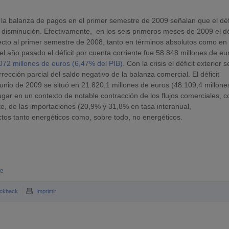
 la balanza de pagos en el primer semestre de 2009 señalan que el défi
 disminución. Efectivamente, en los seis primeros meses de 2009 el déf
ecto al primer semestre de 2008, tanto en términos absolutos como en
el año pasado el déficit por cuenta corriente fue 58.848 millones de eu
072 millones de euros (6,47% del PIB).
Con la crisis el déficit exterior s
ección parcial del saldo negativo de la balanza comercial. El déficit
unio de 2009 se situó en 21.820,1 millones de euros (48.109,4 millone
ugar en un contexto de notable contracción de los flujos comerciales, 
, de las importaciones (20,9% y 31,8% en tasa interanual,
uctos tanto energéticos como, sobre todo, no energéticos.
te
ckback
Imprimir