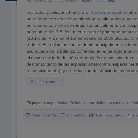
Escrito el 31 agosto 2009 por en
Economía española
Los datos publicados hoy, por el
Banco de España
sobre
por cuenta corriente sigue siendo muy alto aunque va en
por cuenta corriente se redujo sustancialmente con resp
porcentaje del PIB. Así, mientras en el primer semestre d
(10,1% del PIB),
en el 1er semestre de 2009 alcanzó 34.
reduce. Esta disminución se debió principalmente a la corr
acumulado de la balanza comercial en el período enero-j
el mismo período del año anterior). Esta evolución tuvo l
descenso tanto de las exportaciones como, especialmente
respectivamente), y de reducción del déficit de los prod
Seguir leyendo…
Etiquetas:
competitividad
,
Déficit exterior
,
déficit por cuenta corrien
Comentarios (3)
Comentario
Enlace Permanente
Tra