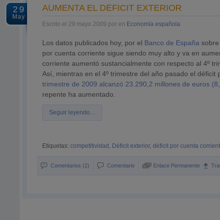
AUMENTA EL DÉFICIT EXTERIOR
29
May
Escrito el 29 mayo 2009 por en
Economía española
Los datos publicados hoy, por el
Banco de España
sobre
por cuenta corriente sigue siendo muy alto y va en aumen
corriente aumentó sustancialmente con respecto al 4º tr
Así, mientras en el 4º trimestre del año pasado el défici
trimestre de 2009 alcanzó 23.290,2 millones de euros (8
repente ha aumentado.
Seguir leyendo…
Etiquetas:
competitividad
,
Déficit exterior
,
déficit por cuenta corrien
Comentarios (2)
Comentario
Enlace Permanente
Tra