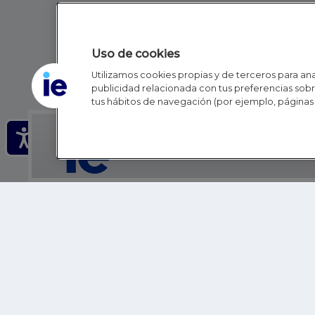
Uso de cookies
Utilizamos cookies propias y de terceros para anal
publicidad relacionada con tus preferencias sobre
tus hábitos de navegación (por ejemplo, páginas 
IE - REINVENTING HI
IE BUSINESS SCHOOL
IE SCHOOL OF POLITICS, ECONOMICS AND GLOBAL AFFAIR