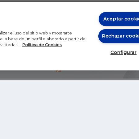
Aceptar cooki
izar el uso del sitio web y mostrarte
Rechazar cook
 la base de un perfil elaborado a partir de
visitadas).
Política de Cookies
Configurar
Blog
Autores
Video
Inicio
RSS
GHER EDUCATION
IE UNIVERSITY
S
IE LAW SCHOOL