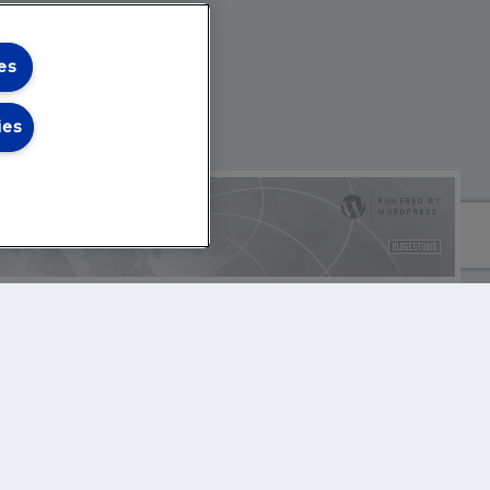
es
ies