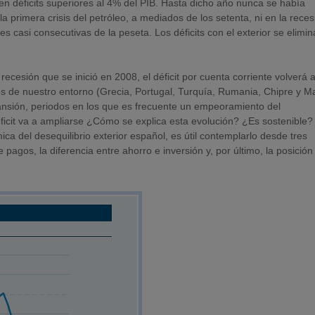
n déficits superiores al 4% del PIB. Hasta dicho año nunca se había
 primera crisis del petróleo, a mediados de los setenta, ni en la reces
es casi consecutivas de la peseta. Los déficits con el exterior se elimi
recesión que se inició en 2008, el déficit por cuenta corriente volverá 
 de nuestro entorno (Grecia, Portugal, Turquía, Rumania, Chipre y Ma
ansión, periodos en los que es frecuente un empeoramiento del
déficit va a ampliarse ¿Cómo se explica esta evolución? ¿Es sostenible?
ca del desequilibrio exterior español, es útil contemplarlo desde tres
 pagos, la diferencia entre ahorro e inversión y, por último, la posición