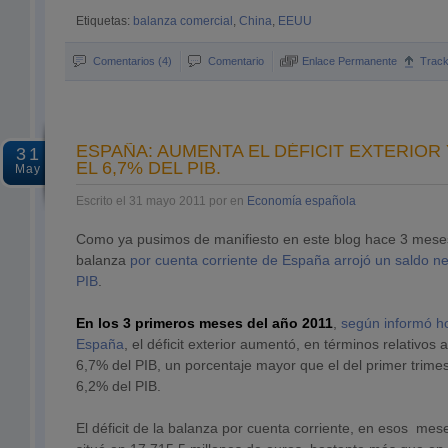
Etiquetas:
balanza comercial
,
China
,
EEUU
Comentarios (4)
Comentario
Enlace Permanente
Trac
ESPAÑA: AUMENTA EL DÉFICIT EXTERIOR 
31
EL 6,7% DEL PIB.
May
Escrito el 31 mayo 2011 por en
Economía española
Como ya pusimos de manifiesto en este blog hace 3 meses
balanza
por cuenta corriente de España arrojó un saldo ne
PIB
.
En los 3 primeros meses del año 2011
,
según informó h
España
, el déficit exterior aumentó, en términos relativos a
6,7% del PIB, un porcentaje mayor que el del primer trime
6,2% del PIB.
El déficit de la balanza por cuenta corriente, en esos me