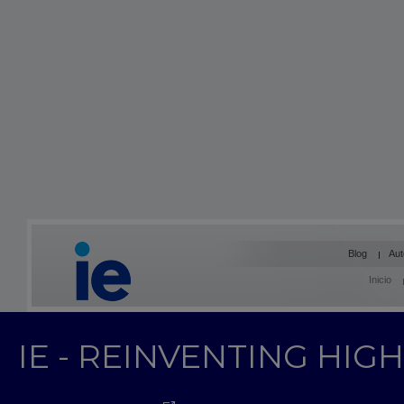
Blog
Aut
Inicio
IE - REINVENTING HI