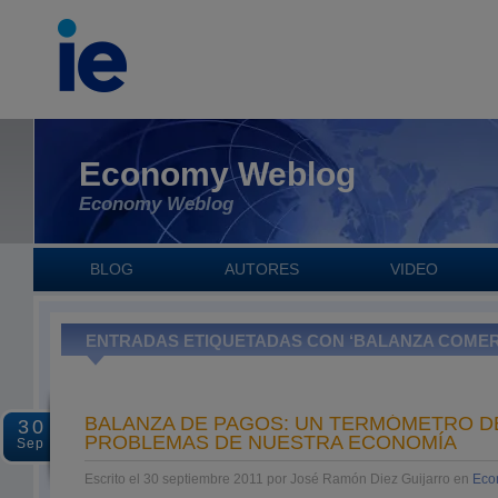
Economy Weblog
Economy Weblog
BLOG
AUTORES
VIDEO
ENTRADAS ETIQUETADAS CON ‘BALANZA COMER
BALANZA DE PAGOS: UN TERMÓMETRO D
30
PROBLEMAS DE NUESTRA ECONOMÍA
Sep
Escrito el 30 septiembre 2011 por José Ramón Diez Guijarro en
Eco