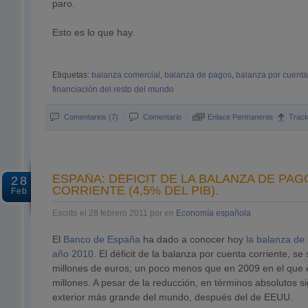
paro.
Esto es lo que hay.
Etiquetas:
balanza comercial
,
balanza de pagos
,
balanza por cuenta
financiación del resto del mundo
Comentarios (7)
Comentario
Enlace Permanente
Trac
ESPAÑA: DÉFICIT DE LA BALANZA DE PA
28
CORRIENTE (4,5% DEL PIB).
Feb
Escrito el 28 febrero 2011 por en
Economía española
El
Banco de España
ha dado a conocer hoy
la balanza de
año 2010
. El déficit de la balanza por cuenta corriente, se
millones de euros; un poco menos que en 2009 en el que el
millones. A pesar de la reducción, en términos absolutos sig
exterior más grande del mundo, después del de EEUU.