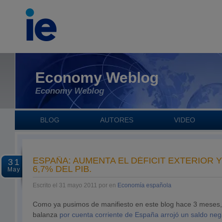
Economy Weblog
Economy Weblog
BLOG
AUTORES
VIDEO
ESPAÑA: AUMENTA EL DÉFICIT EXTERIOR Y
31
6,7% DEL PIB.
May
Escrito el 31 mayo 2011 por en
Economía española
Como ya pusimos de manifiesto en este blog hace 3 meses, 
balanza
por cuenta corriente de España arrojó un saldo neg