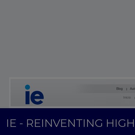
Blog
Aut
Inicio
IE - REINVENTING HI